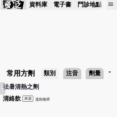
醫 砭
menu
資料庫
電子書
門診地點
預
arrow_drop_down
常用方劑
類別
注音
劑量
祛暑清熱之劑
row_right
清絡飲
來源
溫病條辨