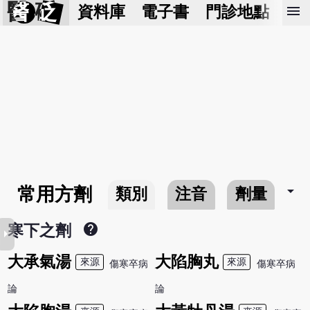
醫 砭
menu
資料庫
電子書
門診地點
預
arrow_drop_down
常用方劑
類別
注音
劑量
help
寒下之劑
row_right
大承氣湯
大陷胸丸
來源
來源
傷寒卒病
傷寒卒病
論
論