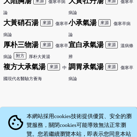
大陷胸湯
大黃牡丹湯
來源
來源
傷寒卒病
傷寒卒
論
病論
大黃硝石湯
小承氣湯
來源
來源
傷寒卒
傷寒卒病
病論
論
厚朴三物湯
宣白承氣湯
來源
來源
傷寒卒
溫病條
附方
病論
厚朴大黃湯
辨
複方大承氣湯
調胃承氣湯
來源
來源
中
傷寒卒
國現代名醫驗方薈海
病論
本網站採用cookies技術提供優質、安全的瀏
cookie
覽服務，關閉cookies可能導致無法正常瀏
覽。您若繼續瀏覽本站，即表示您同意本站