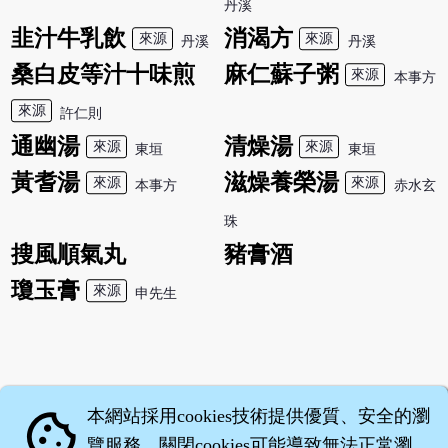
丹溪
韭汁牛乳飲
消渴方
來源
來源
丹溪
丹溪
桑白皮等汁十味煎
麻仁蘇子粥
來源
本事方
來源
許仁則
通幽湯
清燥湯
來源
來源
東垣
東垣
黃耆湯
滋燥養榮湯
來源
來源
本事方
赤水玄
珠
搜風順氣丸
豬膏酒
瓊玉膏
來源
申先生
本網站採用cookies技術提供優質、安全的瀏
cookie
覽服務，關閉cookies可能導致無法正常瀏