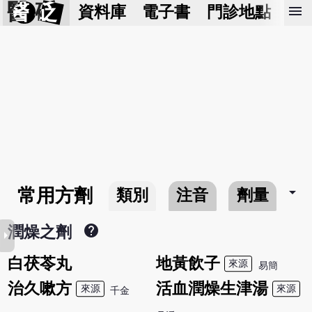
醫 砭
menu
資料庫
電子書
門診地點
預
arrow_drop_down
常用方劑
類別
注音
劑量
help
潤燥之劑
row_right
白茯苓丸
地黃飲子
來源
易簡
治久嗽方
活血潤燥生津湯
來源
來源
千金