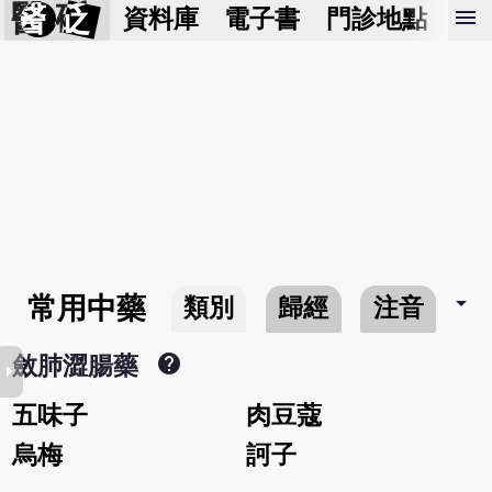
醫 砭
menu
資料庫
電子書
門診地點
預
arrow_drop_down
常用中藥
類別
歸經
注音
help
斂肺澀腸藥
row_right
五味子
肉豆蔻
烏梅
訶子