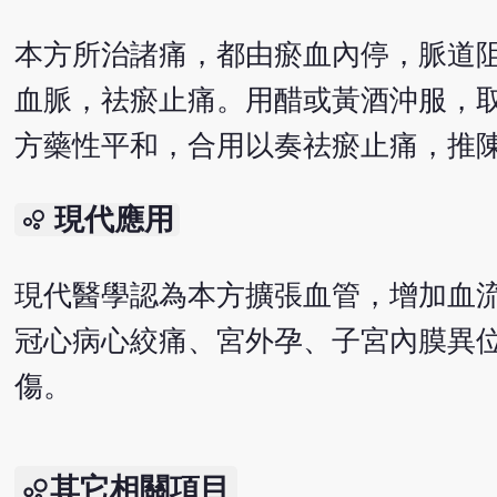
本方所治諸痛，都由瘀血內停，脈道
血脈，祛瘀止痛。用醋或黃酒沖服，
方藥性平和，合用以奏祛瘀止痛，推
現代應用
bubble_chart
現代醫學認為本方擴張血管，增加血
冠心病心絞痛、宮外孕、子宮內膜異
傷。
其它相關項目