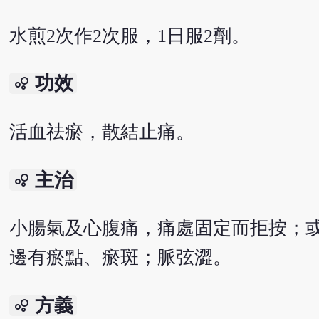
水煎2次作2次服，1日服2劑。
功效
bubble_chart
活血祛瘀，散結止痛。
主治
bubble_chart
小腸氣及心腹痛，痛處固定而拒按；
邊有瘀點、瘀斑；脈弦澀。
方義
bubble_chart