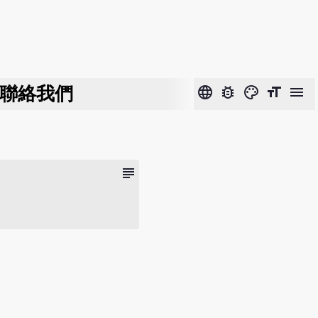
聯絡我們
language
bug_report
color_lens
format_size
menu
subject