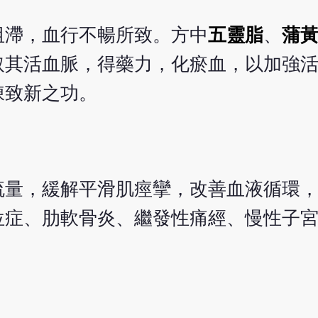
阻滯，血行不暢所致。方中
五靈脂
、
蒲
取其活血脈，得藥力，化瘀血，以加強
陳致新之功。
流量，緩解平滑肌痙攣，改善血液循環
位症、肋軟骨炎、繼發性痛經、慢性子