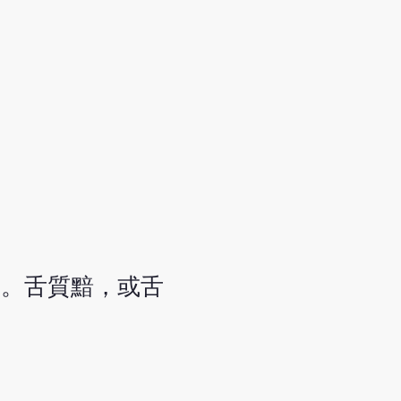
痛。舌質黯，或舌