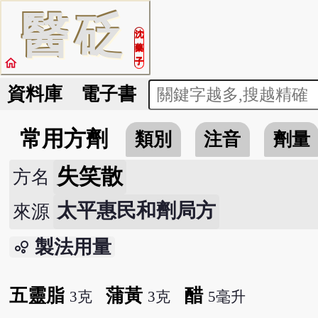
醫
砭
沈
藥
home
子
資料庫
電子書
常用方劑
類別
注音
劑量
失笑散
方名
太平惠民和劑局方
來源
製法用量
bubble_chart
五靈脂
蒲黃
醋
3克
3克
5毫升