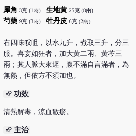
犀角
生地黃
3克 (1兩)
25克 (8兩)
芍藥
牡丹皮
9克 (3兩)
6克 (2兩)
右四味㕮咀，以水九升，煮取三升，分三
服。喜妄如狂者，加大黃二兩、黃芩三
兩；其人脈大來遲，腹不滿自言滿者，為
無熱，但依方不須加也。
bubble_chart
功效
清熱解毒，涼血散瘀。
bubble_chart
主治