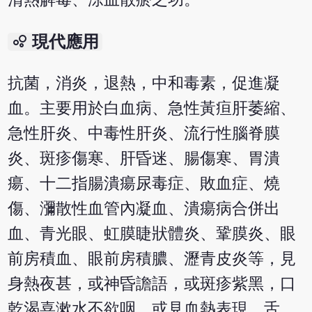
bubble_chart
現代應用
抗菌，消炎，退熱，中和毒素，促進凝
血。主要用於白血病、急性黃疸肝萎縮、
急性肝炎、中毒性肝炎、流行性腦脊膜
炎、斑疹傷寒、肝昏迷、腸傷寒、胃潰
瘍、十二指腸潰瘍尿毒症、敗血症、燒
傷、瀰散性血管內凝血、潰瘍病合併出
血、青光眼、虹膜睫狀體炎、鞏膜炎、眼
前房積血、眼前房積膿、瀝青皮炎等，見
身熱夜甚，或神昏譫語，或斑疹紫黑，口
乾渴喜漱水不欲咽，或見血熱表現，舌