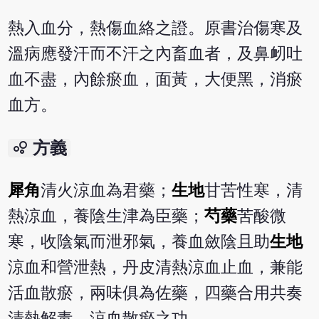
熱入血分，熱傷血絡之證。原書治傷寒及
溫病應發汗而不汗之內畜血者，及鼻衂吐
血不盡，內餘瘀血，面黃，大便黑，消瘀
血方。
bubble_chart
方義
犀角
清火涼血為君藥；
生地
甘苦性寒，清
熱涼血，養陰生津為臣藥；
芍藥
苦酸微
寒，收陰氣而泄邪氣，養血斂陰且助
生地
涼血和營泄熱，丹皮清熱涼血止血，兼能
活血散瘀，兩味俱為佐藥，四藥合用共奏
清熱解毒、涼血散瘀之功。