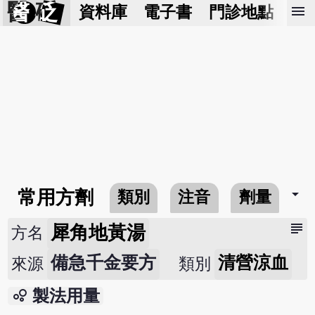
醫 砭
menu
資料庫
電子書
門診地點
預
arrow_drop_down
常用方劑
類別
注音
劑量
subject
犀角地黃湯
方名
備急千金要方
清營涼血
來源
類別
bubble_chart
製法用量