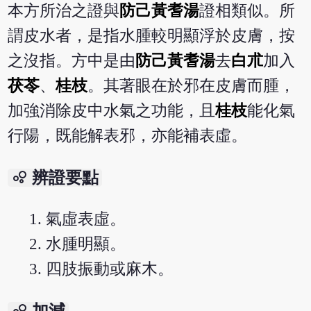
本方所治之證與
防己黃耆湯
證相類似。所
謂皮水者，是指水腫較明顯浮於皮膚，按
之沒指。方中是由
防己黃耆湯
去
白朮
加入
茯苓
、
桂枝
。其著眼在於邪在皮膚而腫，
加強消除皮中水氣之功能，且
桂枝
能化氣
行陽，既能解表邪，亦能補表虛。
bubble_chart
辨證要點
氣虛表虛。
水腫明顯。
四肢振動或麻木。
bubble_chart
加減