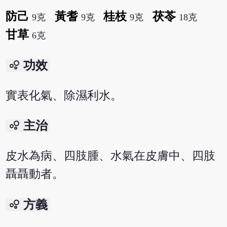
防己
黃耆
桂枝
茯苓
9克
9克
9克
18克
甘草
6克
bubble_chart
功效
實表化氣、除濕利水。
bubble_chart
主治
皮水為病、四肢腫、水氣在皮膚中、四肢
聶聶動者。
bubble_chart
方義