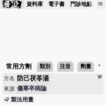
醫 砭
menu
資料庫
電子書
門診地點
預
arrow_drop_down
常用方劑
類別
注音
劑量
subject
防己茯苓湯
方名
傷寒卒病論
來源
bubble_chart
製法用量