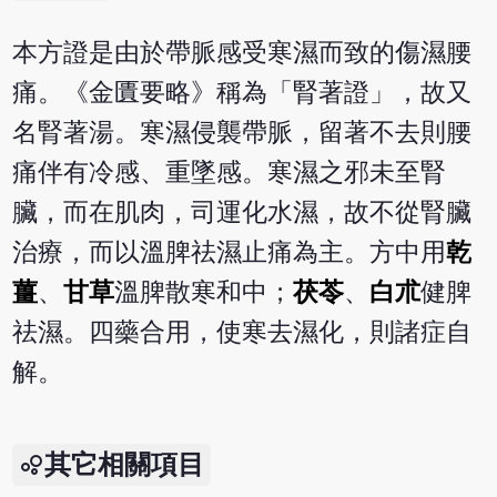
本方證是由於帶脈感受寒濕而致的傷濕腰
痛。《金匱要略》稱為「腎著證」，故又
名腎著湯。寒濕侵襲帶脈，留著不去則腰
痛伴有冷感、重墜感。寒濕之邪未至腎
臟，而在肌肉，司運化水濕，故不從腎臟
治療，而以溫脾祛濕止痛為主。方中用
乾
薑
、
甘草
溫脾散寒和中；
茯苓
、
白朮
健脾
祛濕。四藥合用，使寒去濕化，則諸症自
解。
其它相關項目