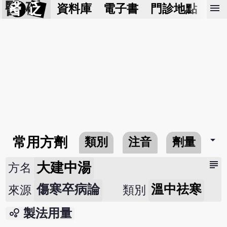
醫 砭
menu
資料庫
電子書
門診地點
預
arrow_drop_down
常用方劑
類別
注音
劑量
subject
大建中湯
方名
傷寒卒病論
溫中祛寒
來源
類別
bubble_chart
製法用量