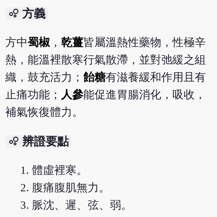
bubble_chart
方義
方中
蜀椒
，
乾薑
皆屬溫熱性藥物，性極辛
熱，能溫裡散寒行氣散滯，並對弛緩之組
織，鼓充活力；
飴糖
有滋養緩和作用且有
止痛功能；
人參
能促進胃腸消化，吸收，
補氣恢復體力。
bubble_chart
辨證要點
體虛裡寒。
腹痛腹肌無力。
脈沈、遲、弦、弱。