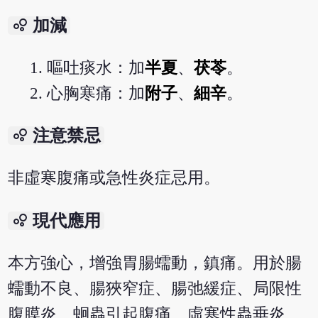
bubble_chart
加減
嘔吐痰水：加
半夏
、
茯苓
。
心胸寒痛：加
附子
、
細辛
。
bubble_chart
注意禁忌
非虛寒腹痛或急性炎症忌用。
bubble_chart
現代應用
本方強心，增強胃腸蠕動，鎮痛。用於腸
蠕動不良、腸狹窄症、腸弛緩症、局限性
腹膜炎、蛔蟲引起腹痛、虛寒性蟲垂炎、