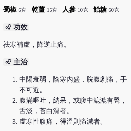
蜀椒
乾薑
人參
飴糖
6克
15克
10克
60克
bubble_chart
功效
祛寒補虛，降逆止痛。
bubble_chart
主治
中陽衰弱，陰寒內盛，脘腹劇痛，手
不可近。
腹滿嘔吐，納呆，或腹中漉漉有聲，
舌淡，苔白滑者。
虛寒性腹痛，得溫則痛減者。