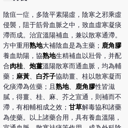
陰疽一症，多陰平素陽虛，陰寒之邪乘虛
侵襲，阻于筋骨血脈之中，致血虛寒凝痰
滯而成。治宜溫陽補血，兼以散寒通滯。
方中重用
熟地
大補陰血是為主藥；
鹿角膠
養血助陽，協
熟地
生精補血以壯骨，并配
合
肉桂
、
炮薑
溫陽散寒而通血脈，均為輔
藥；
麻黃
、
白芥子
協助薑、桂以散寒凝而
化痰滯為佐藥；且
熟地
、
鹿角膠
性皆滋
膩，得薑、桂、麻、芥之宣通，則補而不
滯，有相輔相成之效；
甘草
解毒協和諸藥
為使藥。以上諸藥合用，具有養血溫陽，
宣通血脈，散寒祛痰等作用，成為外科陰