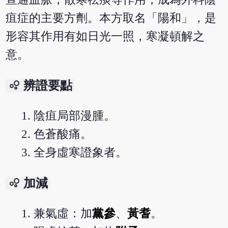
疽症的主要方劑。本方取名「陽和」，是
形容其作用有如日光一照，寒凝頓解之
意。
bubble_chart
辨證要點
陰疽局部漫腫。
色蒼酸痛。
全身虛寒證象者。
bubble_chart
加減
兼氣虛：加
黨參
、
黃耆
。