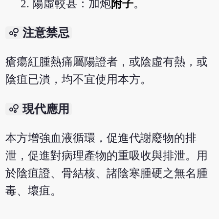
陽虛較甚：加炮
附子
。
bubble_chart
注意禁忌
瘡瘍紅腫熱痛屬陽證者，或陰虛有熱，或
陰疽已潰，均不宜使用本方。
bubble_chart
現代應用
本方增強血液循環，促進代謝廢物的排
泄，促進對病理產物的重吸收與排泄。用
於陰疽證、骨結核、諸陰寒腫硬之無名腫
毒、壞疽。