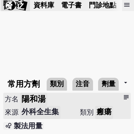
醫 砭
menu
資料庫
電子書
門診地點
預
arrow_drop_down
常用方劑
類別
注音
劑量
subject
陽和湯
方名
外科全生集
癰瘍
來源
類別
bubble_chart
製法用量