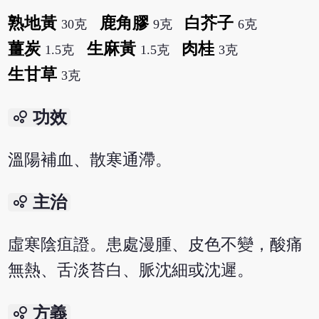
熟地黃
鹿角膠
白芥子
30克
9克
6克
薑炭
生麻黃
肉桂
1.5克
1.5克
3克
生甘草
3克
bubble_chart
功效
溫陽補血、散寒通滯。
bubble_chart
主治
虛寒陰疽證。患處漫腫、皮色不變，酸痛
無熱、舌淡苔白、脈沈細或沈遲。
bubble_chart
方義