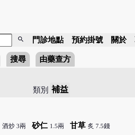
search
門診地點
預約掛號
關於
搜尋
由藥查方
補益
類別
蘗
砂仁
甘草
酒炒 3兩
1.5兩
炙 7.5錢