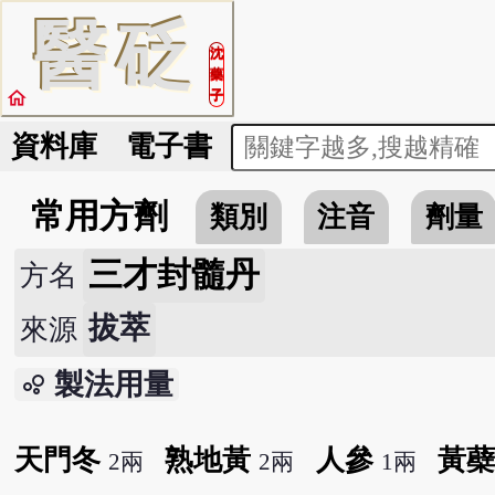
醫
砭
沈
藥
home
子
資料庫
電子書
常用方劑
類別
注音
劑量
三才封髓丹
方名
拔萃
來源
製法用量
bubble_chart
天門冬
熟地黃
人參
黃
2兩
2兩
1兩