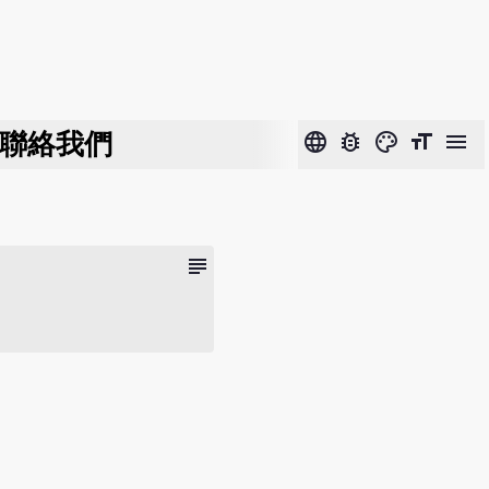
聯絡我們
language
bug_report
color_lens
format_size
menu
subject