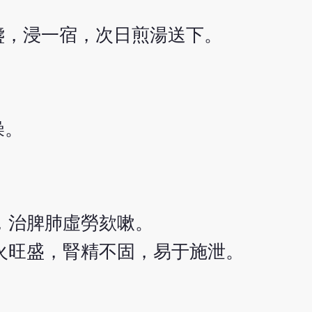
盞，浸一宿，次日煎湯送下。
燥。
，治脾肺虛勞欬嗽。
火旺盛，腎精不固，易于施泄。