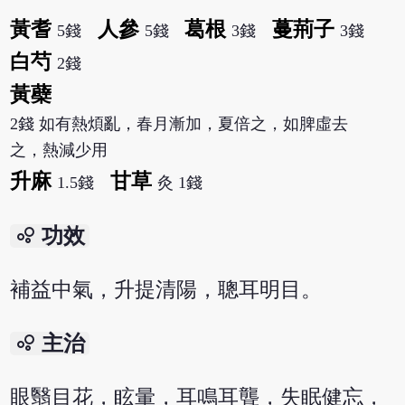
黃耆
人參
葛根
蔓荊子
5錢
5錢
3錢
3錢
白芍
2錢
黃蘗
2錢 如有熱煩亂，春月漸加，夏倍之，如脾虛去
之，熱減少用
升麻
甘草
1.5錢
灸 1錢
bubble_chart
功效
補益中氣，升提清陽，聰耳明目。
bubble_chart
主治
眼翳目花，眩暈，耳鳴耳聾，失眠健忘，