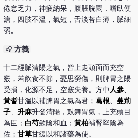
倦怠乏力，神疲納呆，腹脹脘悶，嗜臥便
溏，四肢不溫，氣短，舌淡苔白薄，脈細
弱。
bubble_chart
方義
十二經脈清陽之氣，皆上走頭面而充空
竅，若飲食不節，憂思勞傷，則脾胃之陽
受損，化源不足，空竅失養。方中
人參
、
黃耆
甘溫以補脾胃之氣為君；
葛根
、
蔓荊
子
、
升麻
升發清陽，鼓舞胃氣，上充頭目
為臣；
白芍
歛陰和血；
黃柏
補腎堅陰為
佐；
甘草
甘緩以和諸藥為使。