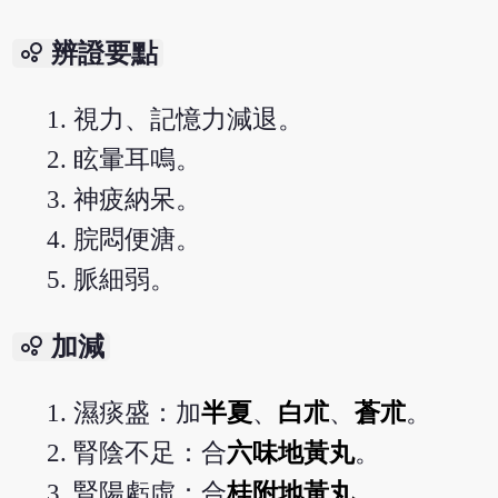
bubble_chart
辨證要點
視力、記憶力減退。
眩暈耳鳴。
神疲納呆。
脘悶便溏。
脈細弱。
bubble_chart
加減
濕痰盛：加
半夏
、
白朮
、
蒼朮
。
腎陰不足：合
六味地黃丸
。
腎陽虧虛：合
桂附地黃丸
。