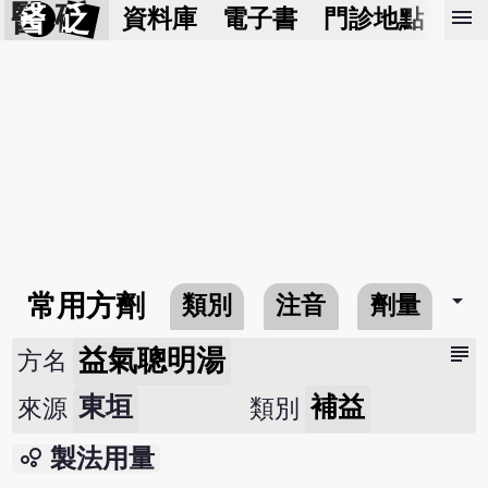
醫 砭
menu
資料庫
電子書
門診地點
預
arrow_drop_down
常用方劑
類別
注音
劑量
subject
益氣聰明湯
方名
東垣
補益
來源
類別
bubble_chart
製法用量