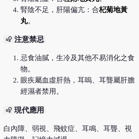
腎陰不足，肝陽偏亢：合
杞菊地黃
丸
。
bubble_chart
注意禁忌
忌食油膩，生冷及其他不易消化之食
物。
眼疾屬血虛肝熱，耳嗚、耳聾屬肝膽
經濕者禁用。
bubble_chart
現代應用
白內障、弱視、飛蚊症、耳鳴、耳聾、視