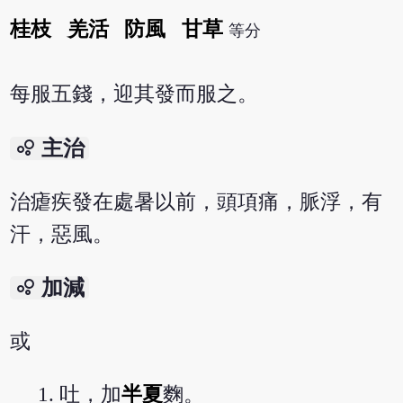
桂枝
羌活
防風
甘草
等分
每服五錢，迎其發而服之。
bubble_chart
主治
治瘧疾發在處暑以前，頭項痛，脈浮，有
汗，惡風。
bubble_chart
加減
或
吐，加
半夏
麴。