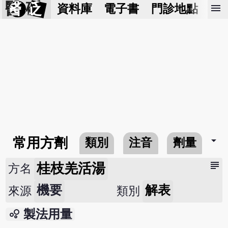
醫 砭
menu
資料庫
電子書
門診地點
預
arrow_drop_down
常用方劑
類別
注音
劑量
subject
桂枝羌活湯
方名
機要
解表
來源
類別
bubble_chart
製法用量