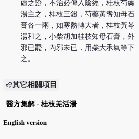
虛之證，不治必傳入陰經，桂枝芍藥
湯主之，桂枝三錢，芍藥黃耆知母石
膏各一兩，如寒熱轉大者，桂枝黃芩
湯和之，小柴胡加桂枝知母石膏，外
邪已罷，內邪未已，用柴大承氣等下
之。
其它相關項目
醫方集解 - 桂枝羌活湯
English version