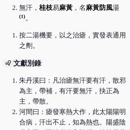
無汗，
桂枝
易
麻黃
，名
麻黃
防風
湯
(1)
。
按二湯機要，以之治瘧，實發表通用
之劑。
bubble_chart
文獻別錄
朱丹溪曰：凡治瘧無汗要有汗，散邪
為主，帶補，有汗要無汗，抉正為
主，帶散。
河間曰：瘧發寒熱大作，此太陽陽明
合病，汗出不止，知為熱也。陽盛陰