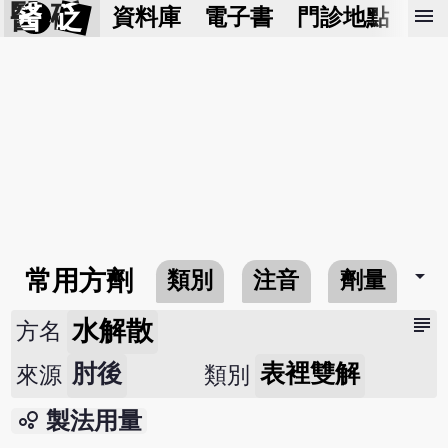
醫 砭
menu
資料庫
電子書
門診地點
預
arrow_drop_down
常用方劑
類別
注音
劑量
subject
水解散
方名
肘後
表裡雙解
來源
類別
bubble_chart
製法用量