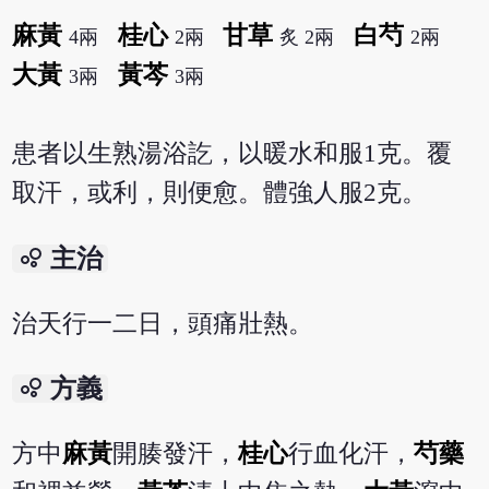
麻黃
桂心
甘草
白芍
4兩
2兩
炙 2兩
2兩
大黃
黃芩
3兩
3兩
患者以生熟湯浴訖，以暖水和服1克。覆
取汗，或利，則便愈。體強人服2克。
bubble_chart
主治
治天行一二日，頭痛壯熱。
bubble_chart
方義
方中
麻黃
開腠發汗，
桂心
行血化汗，
芍藥