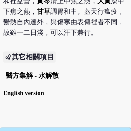
和裡益營，
黃芩
清上中焦之熱，
大黃
瀉中
下焦之熱，
甘草
調胃和中。蓋天行瘟疫，
鬱熱自內達外，與傷寒由表傳裡者不同，
故雖一二日淺，可以汗下兼行。
其它相關項目
醫方集解 - 水解散
English version