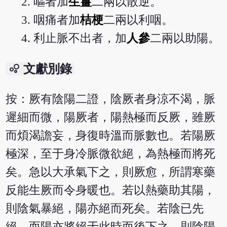
嘔者加
生薑
二兩以散逆。
咽痛者加
桔梗
二兩以利咽。
利止脈不出者，加
人參
二兩以助陽。
bubble_chart
文獻別錄
按：厥有陰陽二證，陰厥者身涼不渴，脈
遲細而微，陽厥者，陽熱極而反厥，雖厥
而煩渴譫妄，身復時溫而脈數也。若陽厥
極深，至于身冷脈微欲絕，為熱極而將死
矣。急以大承氣下之，則厥愈，所謂寒藥
反能生厥而令身暖也。若以熱藥助其陽，
則陰氣暴絕，陽亦絕而死矣。若陰已先
絕，而陽亦將絕于此時而後下之，則陰陽