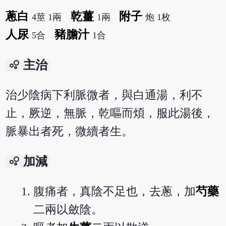
蔥白
乾薑
附子
4莖 1兩
1兩
炮 1枚
人尿
豬膽汁
5合
1合
bubble_chart
主治
治少陰病下利脈微者，與白通湯，利不
止，厥逆，無脈，乾嘔而煩，服此湯後，
脈暴出者死，微續者生。
bubble_chart
加減
腹痛者，真陰不足也，去蔥，加
芍藥
二兩以斂陰。