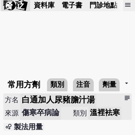
醫 砭
menu
資料庫
電子書
門診地點
預
arrow_drop_down
常用方劑
類別
注音
劑量
subject
白通加人尿豬膽汁湯
方名
傷寒卒病論
溫裡袪寒
來源
類別
bubble_chart
製法用量