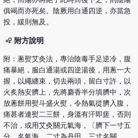
俱竭而亦死矣。陰厥用白通四逆，亦當急
投，緩則無及。
bubble_chart
附方說明
附：蔥熨艾灸法，專治陰毒手足逆冷，腹
痛暴絕，服白通湯或四逆湯後，用蔥一大
握，以繩纏束，切去兩頭，留白寸許，以
火炙熱安臍上，先將麝香半分填臍中，次
放蔥餅用熨斗盛火熨，令熱氣從臍入腹，
痛甚者連熨二三餅，身溫有汗即瘥，否則
不治，或用艾灸關元氣海，〔臍下一寸五
分，名氣海，二寸為丹田，三寸名關