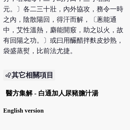
元。〕各二三十壯，內外協攻，務令一時
之內，陰散陽回，得汗而解，〔蔥能通
中，艾性溫熱，麝能開竅，助之以火，故
有回陽之功。〕或曰用釅醋拌麩皮炒熟，
袋盛蒸熨，比前法尤捷。
其它相關項目
醫方集解 - 白通加人尿豬膽汁湯
English version