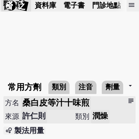
醫 砭
menu
資料庫
電子書
門診地點
預
arrow_drop_down
常用方劑
類別
注音
劑量
subject
桑白皮等汁十味煎
方名
許仁則
潤燥
來源
類別
bubble_chart
製法用量