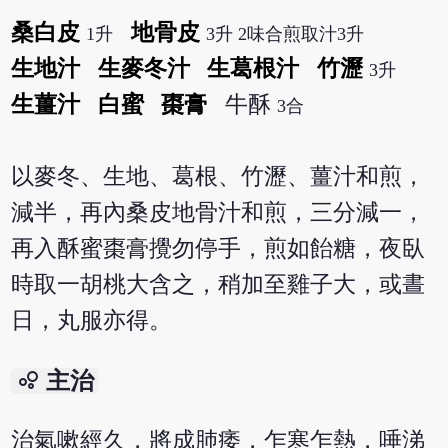
桑白皮
地骨皮
1升
3升 2味合煎取汁3升
生地汁
生麥冬汁
生葛根汁
竹瀝
3升
生薑汁
白蜜
棗膏
牛酥
3合
以麥冬、生地、葛根、竹瀝、薑汁和煎，
減半，再內桑皮地骨汁和煎，三分減一，
再入酥蜜棗膏攪勿停手，煎如飴糖，夜臥
時取一胡桃大含之，稍加至雞子大，或晝
日，丸服亦得。
bubble_chart
主治
治氣嗽經久，將成肺痿，乍寒乍熱，唾涕