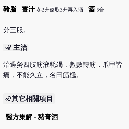
豬脂
薑汁
酒
冬2升熬取3升再入酒
5合
分三服。
bubble_chart
主治
治過勞四肢筋液耗竭，數數轉筋，爪甲皆
痛，不能久立，名曰筋極。
其它相關項目
醫方集解 - 豬膏酒