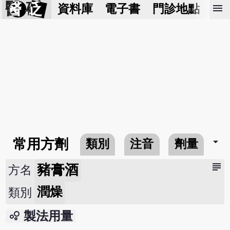
醫 砭
menu
資料庫
電子書
門診地點
預
arrow_drop_down
常用方劑
類別
注音
劑量
subject
豬膏酒
方名
潤燥
類別
bubble_chart
製法用量