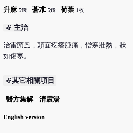
升麻
蒼朮
荷葉
5錢
5錢
1枚
bubble_chart
主治
治雷頭風，頭面疙瘩腫痛，憎寒壯熱，狀
如傷寒。
其它相關項目
醫方集解 - 清震湯
English version