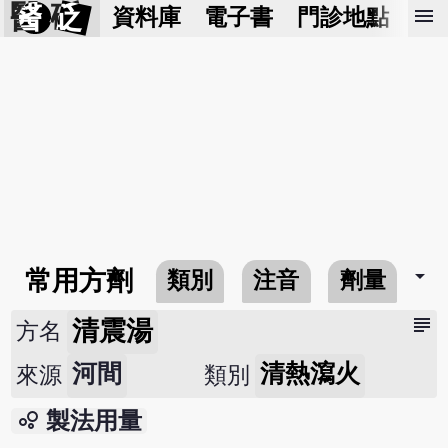
醫 砭
menu
資料庫
電子書
門診地點
預
arrow_drop_down
常用方劑
類別
注音
劑量
subject
清震湯
方名
河間
清熱瀉火
來源
類別
bubble_chart
製法用量