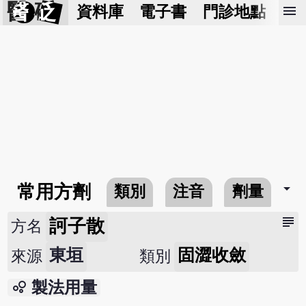
醫 砭
menu
資料庫
電子書
門診地點
預
arrow_drop_down
常用方劑
類別
注音
劑量
subject
訶子散
方名
東垣
固澀收斂
來源
類別
bubble_chart
製法用量