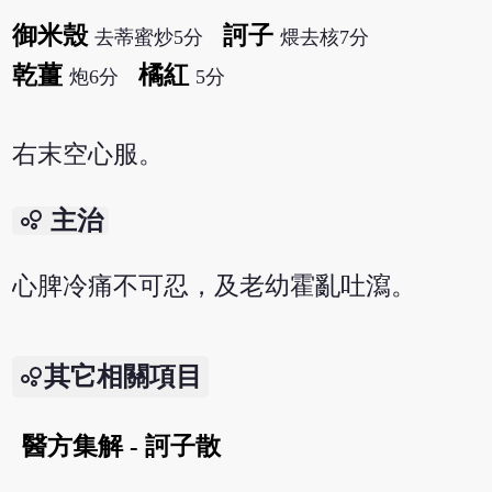
御米殼
訶子
去蒂蜜炒5分
煨去核7分
乾薑
橘紅
炮6分
5分
右末空心服。
bubble_chart
主治
心脾冷痛不可忍，及老幼霍亂吐瀉。
其它相關項目
醫方集解 - 訶子散