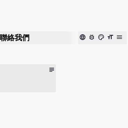
聯絡我們
language
bug_report
color_lens
format_size
menu
subject