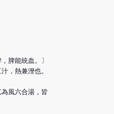
脾，脾能統血。〕
豆汁，熱兼溼也。
艽為風六合湯，皆