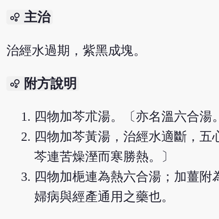
主治
bubble_chart
治經水過期，紫黑成塊。
附方說明
bubble_chart
四物加芩朮湯。〔亦名溫六合湯
四物加芩黃湯，治經水適斷，五
芩連苦燥溼而寒勝熱。〕
四物加梔連為熱六合湯；加薑附
婦病與經產通用之藥也。