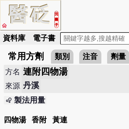
醫
砭
沈
藥
home
子
資料庫
電子書
常用方劑
類別
注音
劑量
連附四物湯
方名
丹溪
來源
製法用量
bubble_chart
四物湯
香附
黃連