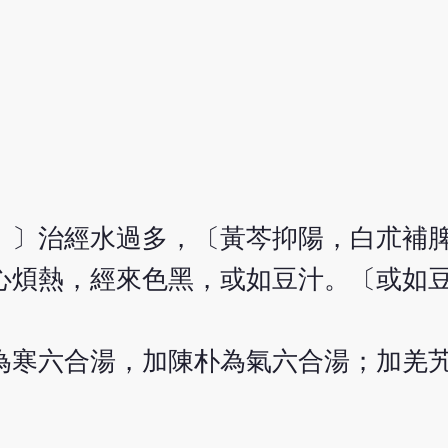
。〕治經水過多，〔黃芩抑陽，白朮補
心煩熱，經來色黑，或如豆汁。〔或如
為寒六合湯，加陳朴為氣六合湯；加羌