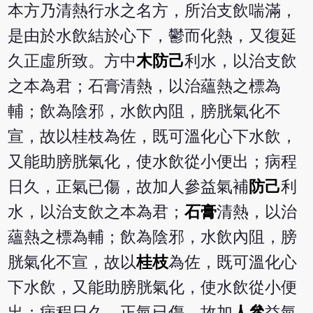
本方乃清熱行水之名方，所治支飲喘滿，
是由於水飲結於心下，鬱而化熱，又復延
久正虛所致。方中
木防己
利水，以治支飲
之本為君；石膏清熱，以治蘊熱之標為
輔；飲為陰邪，水飲內阻，膀胱氣化不
宣，故以桂枝為佐，既可溫化心下水飲，
又能助膀胱氣化，使水飲從小便出；病程
日久，正氣已傷，故加人參益氣補
防己
利
水，以治支飲之本為君；
石膏
清熱，以治
蘊熱之標為輔；飲為陰邪，水飲內阻，膀
胱氣化不宣，故以
桂枝
為佐，既可溫化心
下水飲，又能助膀胱氣化，使水飲從小便
出；病程日久，正氣已傷，故加
人參
益氣