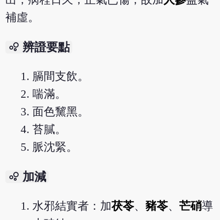
補虛。
bubble_chart
辨證要點
膈間支飲。
喘滿。
面色黧黑。
苔膩。
脈沈緊。
bubble_chart
加減
水邪結實者：加
茯苓
、
豬苓
、
芒硝
導