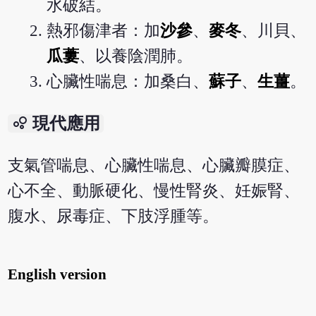
水破結。
熱邪傷津者：加
沙參
、
麥冬
、川貝、
瓜蔞
、以養陰潤肺。
心臟性喘息：加桑白、
蘇子
、
生薑
。
bubble_chart
現代應用
支氣管喘息、心臟性喘息、心臟瓣膜症、
心不全、動脈硬化、慢性腎炎、妊娠腎、
腹水、尿毒症、下肢浮腫等。
English version