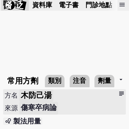
醫 砭
menu
資料庫
電子書
門診地點
預
arrow_drop_down
常用方劑
類別
注音
劑量
subject
木防己湯
方名
傷寒卒病論
來源
bubble_chart
製法用量