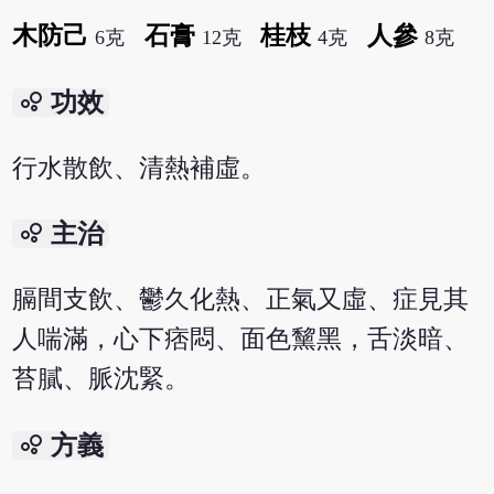
木防己
石膏
桂枝
人參
6克
12克
4克
8克
bubble_chart
功效
行水散飲、清熱補虛。
bubble_chart
主治
膈間支飲、鬱久化熱、正氣又虛、症見其
人喘滿，心下痞悶、面色黧黑，舌淡暗、
苔膩、脈沈緊。
bubble_chart
方義