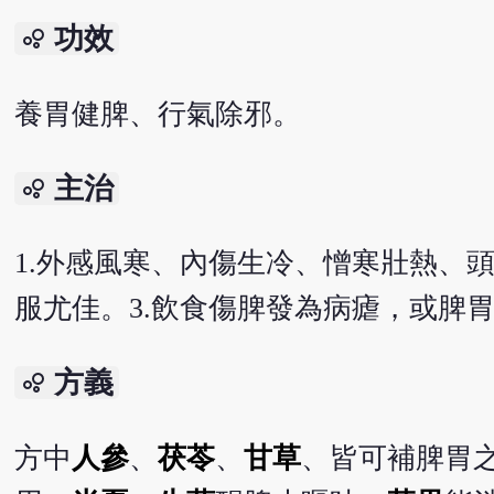
功效
bubble_chart
養胃健脾、行氣除邪。
主治
bubble_chart
1.外感風寒、內傷生冷、憎寒壯熱、
服尤佳。3.飲食傷脾發為病瘧，或脾
方義
bubble_chart
方中
人參
、
茯苓
、
甘草
、皆可補脾胃