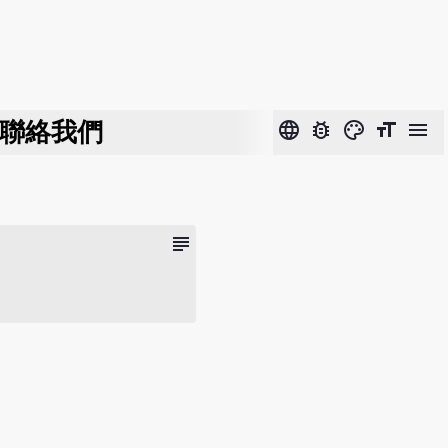
聯絡我們
language
bug_report
color_lens
format_size
menu
subject