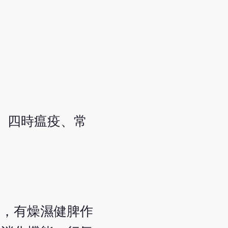
、四時瘟疫、常
濁，有燥濕健脾作