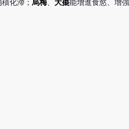
消積化滯；
烏梅
、
大棗
能增進食慾、增