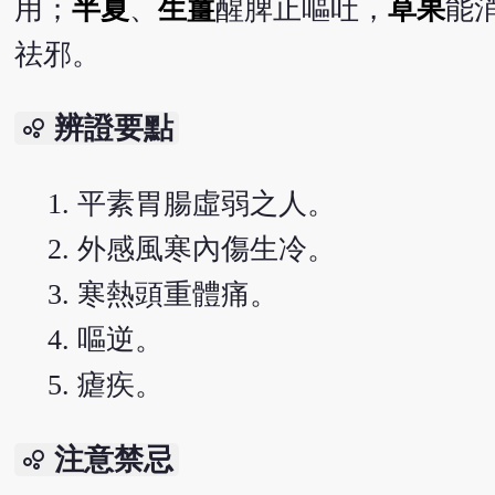
用；
半夏
、
生薑
醒脾止嘔吐，
草果
能
祛邪。
辨證要點
bubble_chart
平素胃腸虛弱之人。
外感風寒內傷生冷。
寒熱頭重體痛。
嘔逆。
瘧疾。
注意禁忌
bubble_chart