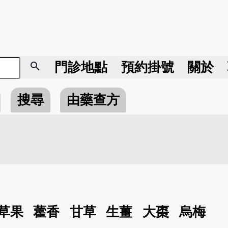
search
門診地點
預約掛號
關於
搜尋
由藥查方
草果
藿香
甘草
生薑
大棗
烏梅