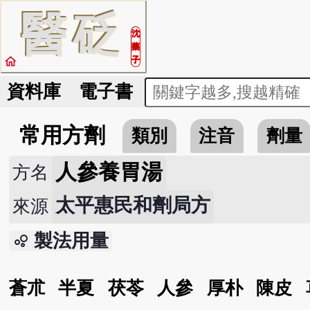
醫
砭
沈
藥
home
子
資料庫
電子書
常用方劑
類別
注音
劑量
人參養胃湯
方名
太平惠民和劑局方
來源
製法用量
bubble_chart
蒼朮
半夏
茯苓
人參
厚朴
陳皮