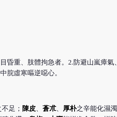
頭目昏重、肢體拘急者。2.防避山嵐瘴氣
胃中脘虛寒嘔逆噁心。
之不足；
陳皮
、
蒼朮
、
厚朴
之辛能化濕