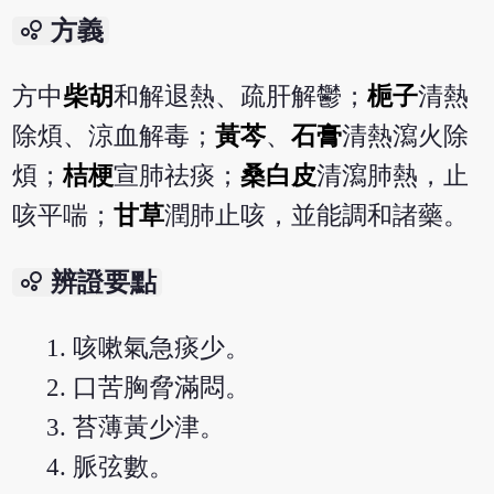
bubble_chart
方義
方中
柴胡
和解退熱、疏肝解鬱；
梔子
清熱
除煩、涼血解毒；
黃芩
、
石膏
清熱瀉火除
煩；
桔梗
宣肺祛痰；
桑白皮
清瀉肺熱，止
咳平喘；
甘草
潤肺止咳，並能調和諸藥。
bubble_chart
辨證要點
咳嗽氣急痰少。
口苦胸脅滿悶。
苔薄黃少津。
脈弦數。