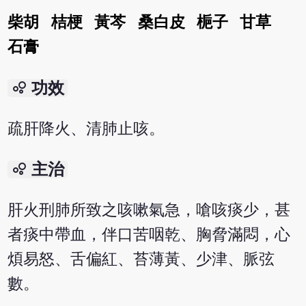
柴胡
桔梗
黃芩
桑白皮
梔子
甘草
石膏
bubble_chart
功效
疏肝降火、清肺止咳。
bubble_chart
主治
肝火刑肺所致之咳嗽氣急，嗆咳痰少，甚
者痰中帶血，伴口苦咽乾、胸脅滿悶，心
煩易怒、舌偏紅、苔薄黃、少津、脈弦
數。