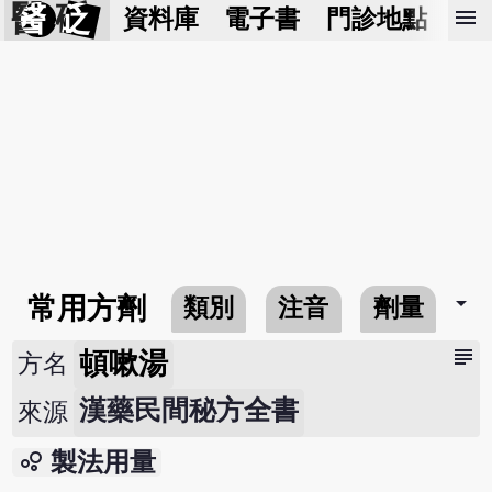
醫 砭
menu
資料庫
電子書
門診地點
預
arrow_drop_down
常用方劑
類別
注音
劑量
subject
頓嗽湯
方名
漢藥民間秘方全書
來源
bubble_chart
製法用量