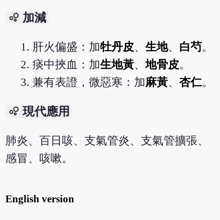
bubble_chart
加減
肝火偏盛：加
牡丹皮
、
生地
、
白芍
。
痰中挾血：加
生地黃
、
地骨皮
。
兼有表證，微惡寒：加
麻黃
、
杏仁
。
bubble_chart
現代應用
肺炎、百日咳、支氣管炎、支氣管擴張、
感冒、咳嗽。
English version