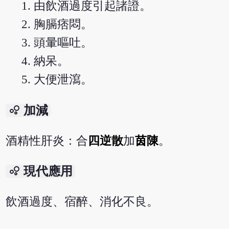
由飲酒過度引起諸證。
胸膈痞悶。
頭暈嘔吐。
納呆。
大便泄瀉。
bubble_chart
加減
酒精性肝炎：合
四逆散
加
茵陳
。
bubble_chart
現代應用
飲酒過度、宿醉、消化不良。