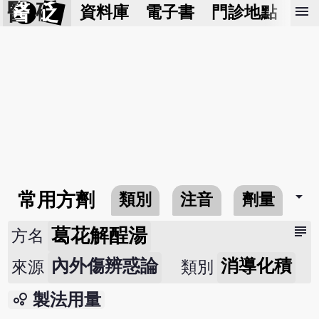
醫 砭
menu
資料庫
電子書
門診地點
預
arrow_drop_down
常用方劑
類別
注音
劑量
subject
葛花解酲湯
方名
內外傷辨惑論
消導化積
來源
類別
bubble_chart
製法用量