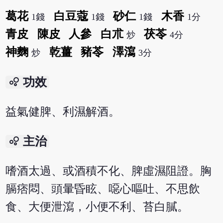
葛花
白豆蔻
砂仁
木香
1錢
1錢
1錢
1分
青皮
陳皮
人參
白朮
茯苓
炒
4分
神麴
乾薑
豬苓
澤瀉
炒
3分
bubble_chart
功效
益氣健脾、利濕解酒。
bubble_chart
主治
嗜酒太過、或酒積不化、脾虛濕阻證。胸
膈痞悶、頭暈昏眩、噁心嘔吐、不思飲
食、大便泄瀉，小便不利、苔白膩。