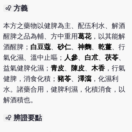
bubble_chart
方義
本方之藥物以健脾為主、配伍利水、解酒
醒脾之品為輔、方中重用
葛花
，以其能解
酒醒脾；
白豆蔻
、
砂仁
、
神麴
、
乾薑
、行
氣化濕、溫中止嘔；
人參
、
白朮
、
茯苓
、
益氣健脾化濕；
青皮
、
陳皮
、
木香
，行氣
健脾，消食化積；
豬苓
、
澤瀉
，化濕利
水。諸藥合用，健脾利濕，化積消食，以
解酒積也。
bubble_chart
辨證要點