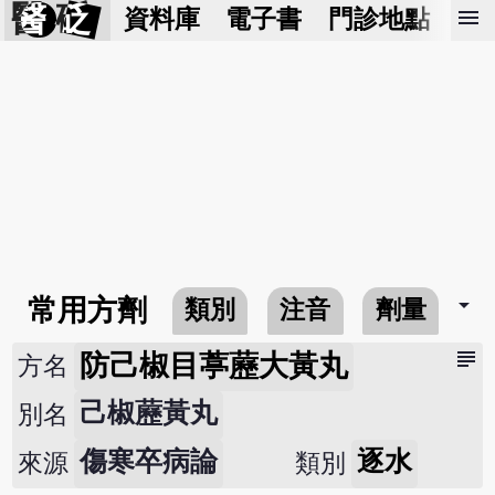
醫 砭
menu
資料庫
電子書
門診地點
預
arrow_drop_down
常用方劑
類別
注音
劑量
subject
防己椒目葶藶大黃丸
方名
己椒藶黃丸
別名
傷寒卒病論
逐水
來源
類別