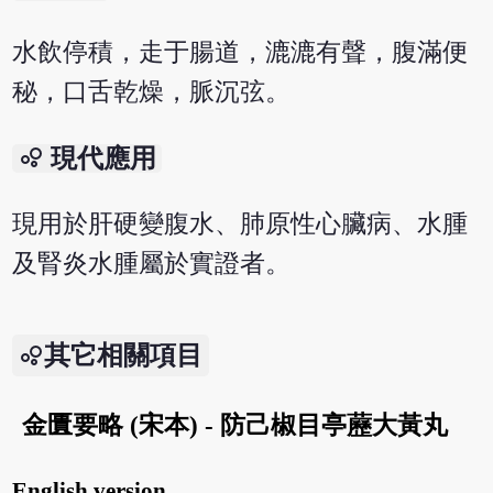
水飲停積，走于腸道，漉漉有聲，腹滿便
秘，口舌乾燥，脈沉弦。
bubble_chart
現代應用
現用於肝硬變腹水、肺原性心臟病、水腫
及腎炎水腫屬於實證者。
其它相關項目
金匱要略 (宋本) - 防己椒目亭藶大黃丸
English version