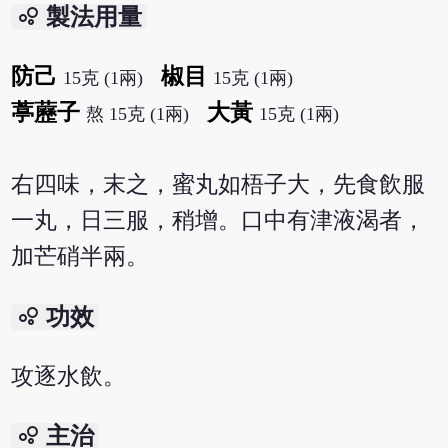
bubble_chart
製法用量
防己
椒目
15克 (1兩)
15克 (1兩)
葶藶子
大黃
熬 15克 (1兩)
15克 (1兩)
右四味，末之，蜜丸如梧子大，先食飲服
一丸，日三服，稍增。口中有津液渴者，
加芒硝半兩。
bubble_chart
功效
攻逐水飲。
bubble_chart
主治