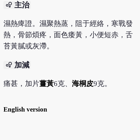
bubble_chart
主治
濕熱痺證。濕聚熱蒸，阻于經絡，寒戰發
熱，骨節煩疼，面色痿黃，小便短赤，舌
苔黃膩或灰滯。
bubble_chart
加減
痛甚，加片
薑黃
6克、
海桐皮
9克。
English version