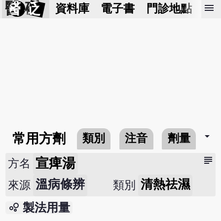
醫 砭
menu
資料庫
電子書
門診地點
預
arrow_drop_down
常用方劑
類別
注音
劑量
subject
宣痺湯
方名
溫病條辨
清熱祛濕
來源
類別
bubble_chart
製法用量