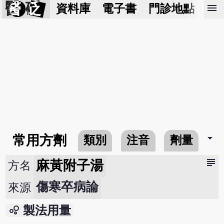
醫 砭
menu
資料庫
電子書
門診地點
預
arrow_drop_down
常用方劑
類別
注音
劑量
subject
麻黃附子湯
方名
傷寒卒病論
來源
bubble_chart
製法用量