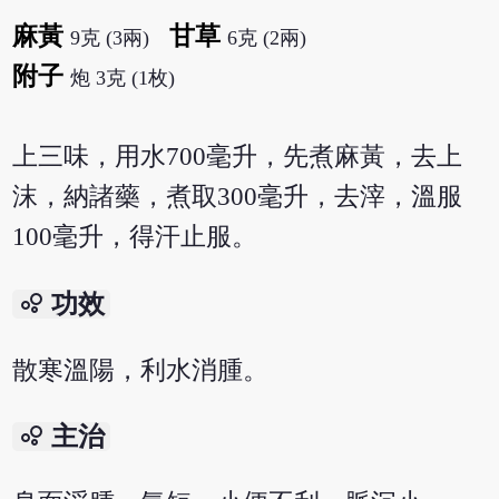
麻黃
甘草
9克 (3兩)
6克 (2兩)
附子
炮 3克 (1枚)
上三味，用水700毫升，先煮麻黃，去上
沫，納諸藥，煮取300毫升，去滓，溫服
100毫升，得汗止服。
bubble_chart
功效
散寒溫陽，利水消腫。
bubble_chart
主治