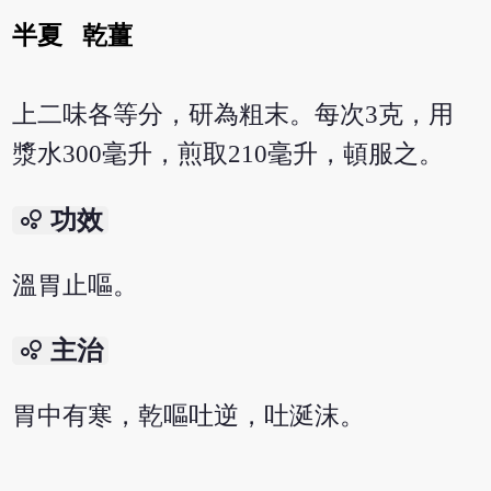
半夏
乾薑
上二味各等分，研為粗末。每次3克，用
漿水300毫升，煎取210毫升，頓服之。
bubble_chart
功效
溫胃止嘔。
bubble_chart
主治
胃中有寒，乾嘔吐逆，吐涎沫。