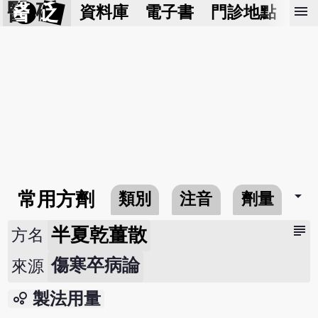
醫 砭
menu
資料庫
電子書
門診地點
預
arrow_drop_down
常用方劑
類別
注音
劑量
subject
半夏乾薑散
方名
傷寒卒病論
來源
bubble_chart
製法用量