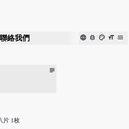
聯絡我們
language
bug_report
color_lens
format_size
menu
subject
片 1枚