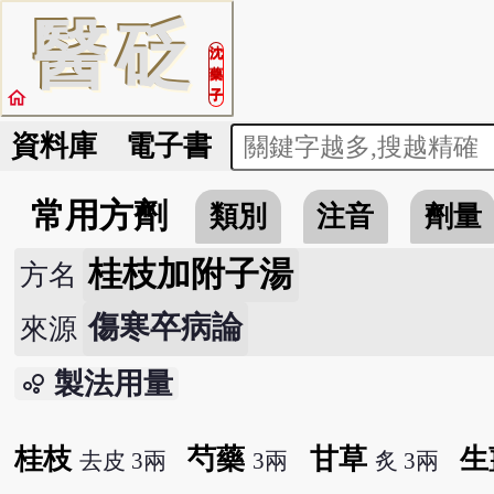
醫
砭
沈
藥
home
子
資料庫
電子書
常用方劑
類別
注音
劑量
桂枝加附子湯
方名
傷寒卒病論
來源
製法用量
bubble_chart
桂枝
芍藥
甘草
生
去皮 3兩
3兩
炙 3兩