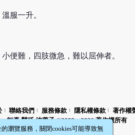
，溫服一升。
，小便難，四肢微急，難以屈伸者。
於
聯絡我們
服務條款
隱私權條款
著作權
|
|
|
|
智橐‧
醫砭
‧
沈藥子
©2008～2026
著作權所有
全的瀏覽服務，關閉cookies可能導致無