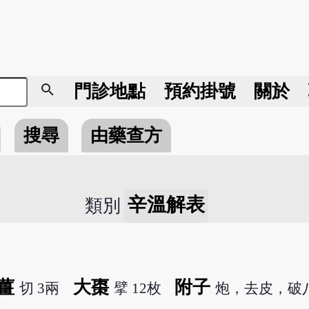
search
門診地點
預約掛號
關於
搜尋
由藥查方
辛溫解表
類別
薑
大棗
附子
切 3兩
擘 12枚
炮，去皮，破八