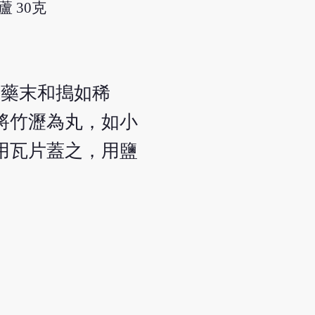
蘆 30克
前藥末和搗如稀
將竹瀝為丸，如小
用瓦片蓋之，用鹽