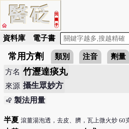
醫
砭
沈
藥
home
子
資料庫
電子書
常用方劑
類別
注音
劑量
竹瀝達痰丸
方名
攝生眾妙方
來源
製法用量
bubble_chart
半夏
滾薑湯泡透，去皮、臍，瓦上微火炒 60