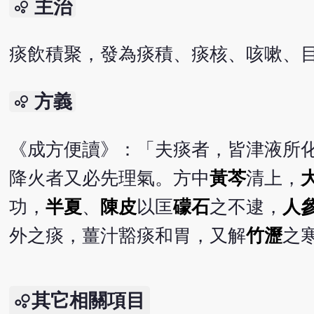
主治
bubble_chart
痰飲積聚，發為痰積、痰核、咳嗽、
方義
bubble_chart
《成方便讀》：「夫痰者，皆津液所
降火者又必先理氣。方中
黃芩
清上，
功，
半夏
、
陳皮
以匡
礞石
之不逮，
人
外之痰，薑汁豁痰和胃，又解
竹瀝
之
其它相關項目