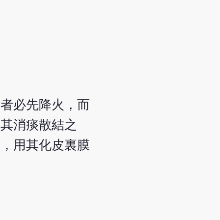
痰者必先降火，而
成其消痰散結之
絡，用其化皮裏膜