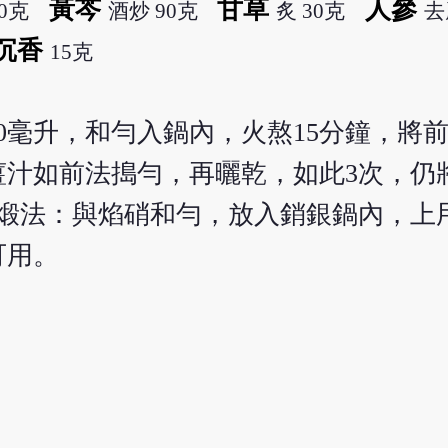
黃芩
甘草
人參
0克
酒炒 90克
炙 30克
去
沉香
15克
50毫升，和勻入鍋內，火熬15分鐘，將
薑汁如前法搗勻，再曬乾，如此3次，仍
石煅法：與焰硝和勻，放入銷銀鍋內，上
可用。