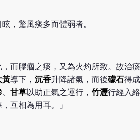
目眩，驚風痰多而體弱者。
化，而膠痼之痰，又為火灼所致。故治
大黃
導下，
沉香
升降諸氣，而後
礞石
得
參
、
甘草
以助正氣之運行，
竹瀝
行經入
寒，互相為用耳。」