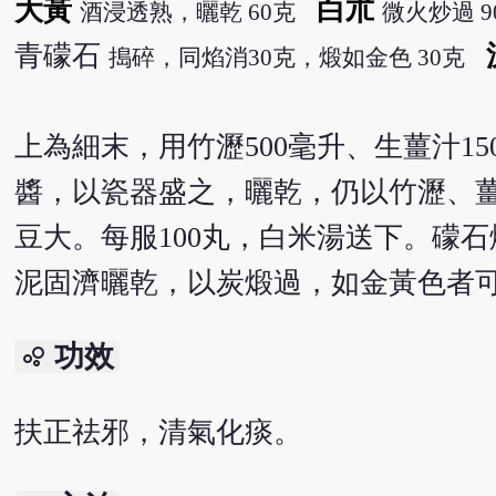
大黃
白朮
酒浸透熟，曬乾 60克
微火炒過 9
青礞石
搗碎，同焰消30克，煅如金色 30克
上為細末，用竹瀝500毫升、生薑汁1
醬，以瓷器盛之，曬乾，仍以竹瀝、
豆大。每服100丸，白米湯送下。礞
泥固濟曬乾，以炭煅過，如金黃色者
功效
bubble_chart
扶正祛邪，清氣化痰。