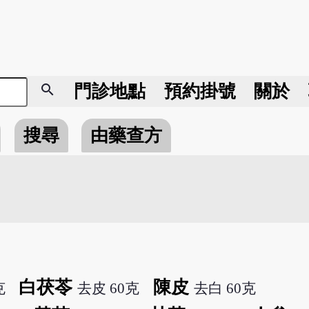
search
門診地點
預約掛號
關於
搜尋
由藥查方
白茯苓
陳皮
克
去皮 60克
去白 60克