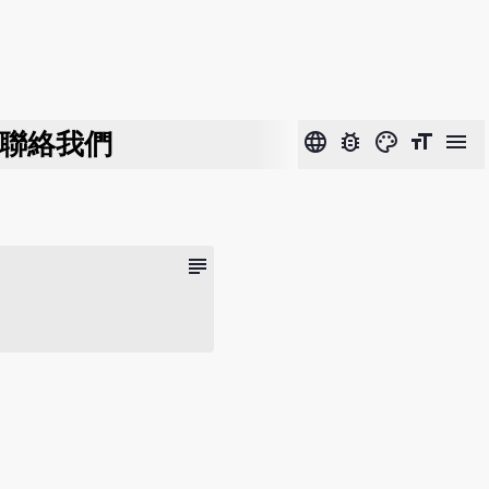
聯絡我們
language
bug_report
color_lens
format_size
menu
subject