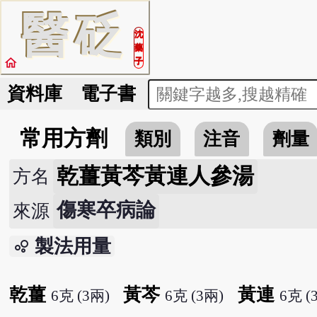
醫
砭
沈
藥
home
子
資料庫
電子書
常用方劑
類別
注音
劑量
乾薑黃芩黃連人參湯
方名
傷寒卒病論
來源
製法用量
bubble_chart
乾薑
黃芩
黃連
6克 (3兩)
6克 (3兩)
6克 (