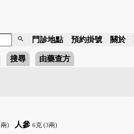
search
門診地點
預約掛號
關於
搜尋
由藥查方
人參
3兩)
6克 (3兩)