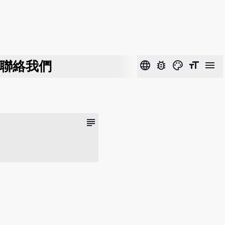
聯絡我們
language
bug_report
color_lens
format_size
menu
subject