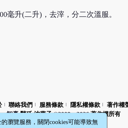
300毫升(二升)，去滓，分二次溫服。
於
聯絡我們
服務條款
隱私權條款
著作權
|
|
|
|
智橐‧
醫砭
‧
沈藥子
©2008～2026
著作權所有
全的瀏覽服務，關閉cookies可能導致無