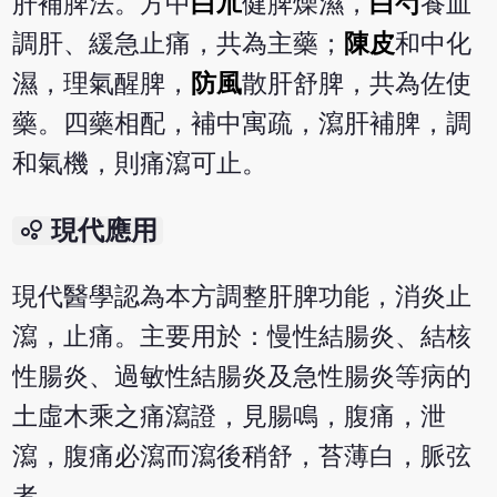
肝補脾法。方中
白朮
健脾燥濕，
白芍
養血
調肝、緩急止痛，共為主藥；
陳皮
和中化
濕，理氣醒脾，
防風
散肝舒脾，共為佐使
藥。四藥相配，補中寓疏，瀉肝補脾，調
和氣機，則痛瀉可止。
bubble_chart
現代應用
現代醫學認為本方調整肝脾功能，消炎止
瀉，止痛。主要用於：慢性結腸炎、結核
性腸炎、過敏性結腸炎及急性腸炎等病的
土虛木乘之痛瀉證，見腸鳴，腹痛，泄
瀉，腹痛必瀉而瀉後稍舒，苔薄白，脈弦
者。