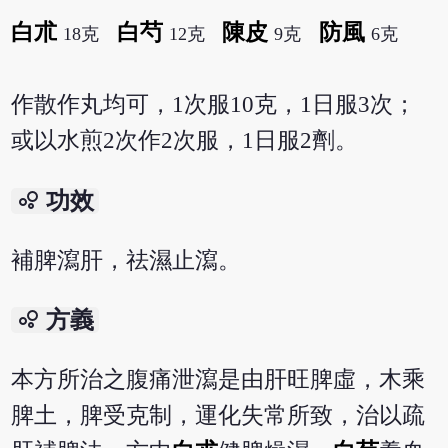
白朮
白芍
陳皮
防風
18克
12克
9克
6克
作散作丸均可，1次服10克，1日服3次；
或以水煎2次作2次服，1日服2劑。
bubble_chart
功效
補脾瀉肝，祛濕止瀉。
bubble_chart
方義
本方所治之腹痛泄瀉是由肝旺脾虛，木乘
脾土，脾受克制，運化失常所致，治以疏