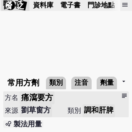
醫 砭
menu
資料庫
電子書
門診地點
預
arrow_drop_down
常用方劑
類別
注音
劑量
subject
痛瀉要方
方名
劉草窗方
調和肝脾
來源
類別
bubble_chart
製法用量