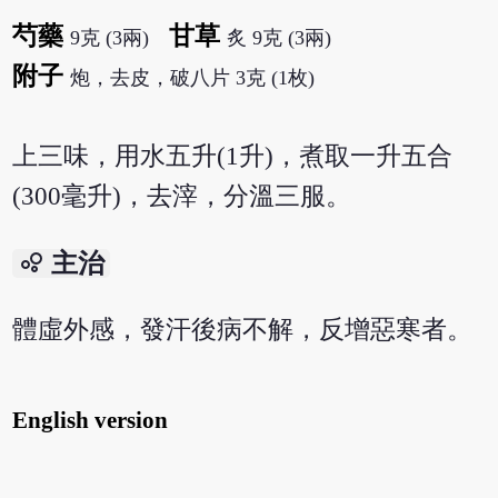
芍藥
甘草
9克 (3兩)
炙 9克 (3兩)
附子
炮，去皮，破八片 3克 (1枚)
上三味，用水五升(1升)，煮取一升五合
(300毫升)，去滓，分溫三服。
bubble_chart
主治
體虛外感，發汗後病不解，反增惡寒者。
English version