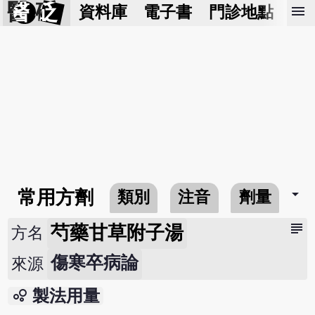
醫 砭
menu
資料庫
電子書
門診地點
預
arrow_drop_down
常用方劑
類別
注音
劑量
subject
芍藥甘草附子湯
方名
傷寒卒病論
來源
bubble_chart
製法用量