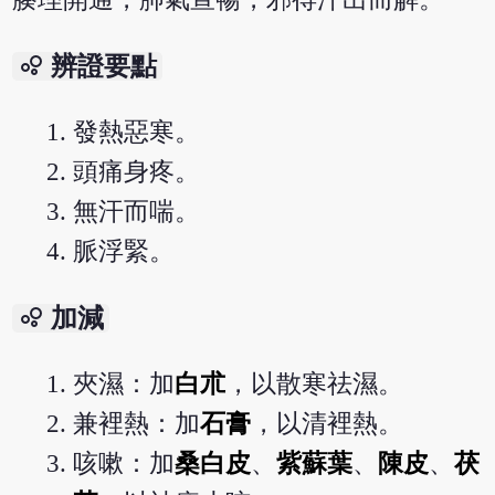
bubble_chart
辨證要點
發熱惡寒。
頭痛身疼。
無汗而喘。
脈浮緊。
bubble_chart
加減
夾濕：加
白朮
，以散寒祛濕。
兼裡熱：加
石膏
，以清裡熱。
咳嗽：加
桑白皮
、
紫蘇葉
、
陳皮
、
茯