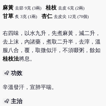
麻黃
桂枝
去節 9克 (3兩)
去皮 6克 (2兩)
甘草
杏仁
炙 3克 (1兩)
去皮尖 12克 (70個)
右四味，以水九升，先煮麻黃，減二升，
去上沫，內諸藥，煮取二升半，去滓，溫
服八合，覆，取微似汗，不須啜粥，餘如
桂枝法
將息。
bubble_chart
功效
辛溫發汗，宣肺平喘。
bubble_chart
主治