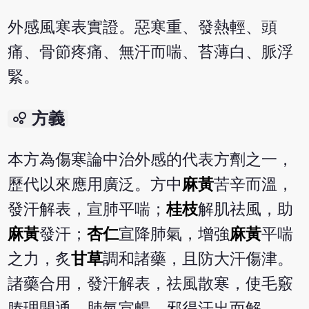
外感風寒表實證。惡寒重、發熱輕、頭
痛、骨節疼痛、無汗而喘、苔薄白、脈浮
緊。
bubble_chart
方義
本方為傷寒論中治外感的代表方劑之一，
歷代以來應用廣泛。方中
麻黃
苦辛而溫，
發汗解表，宣肺平喘；
桂枝
解肌祛風，助
麻黃
發汗；
杏仁
宣降肺氣，增強
麻黃
平喘
之力，炙
甘草
調和諸藥，且防大汗傷津。
諸藥合用，發汗解表，祛風散寒，使毛竅
腠理開通，肺氣宣暢，邪得汗出而解。