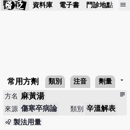
醫 砭
menu
資料庫
電子書
門診地點
預
arrow_drop_down
常用方劑
類別
注音
劑量
subject
麻黃湯
方名
傷寒卒病論
辛溫解表
來源
類別
bubble_chart
製法用量