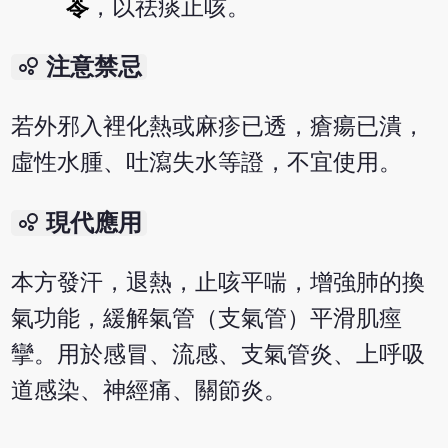
苓
，以祛痰止咳。
bubble_chart
注意禁忌
若外邪入裡化熱或麻疹已透，瘡瘍已潰，
虛性水腫、吐瀉失水等證，不宜使用。
bubble_chart
現代應用
本方發汗，退熱，止咳平喘，增強肺的換
氣功能，緩解氣管（支氣管）平滑肌痙
攣。用於感冒、流感、支氣管炎、上呼吸
道感染、神經痛、關節炎。