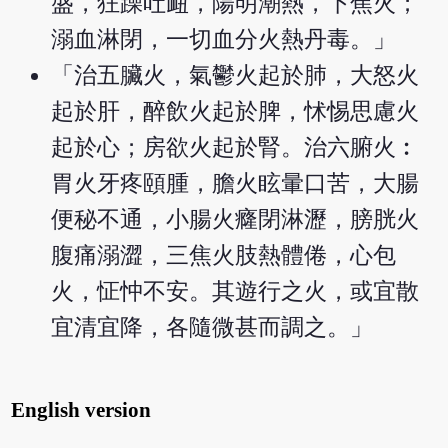
盛，狂躁吐衄，陽明潮熱，下焦火；
溺血淋閉，一切血分火熱丹毒。」
「治五臟火，氣鬱火起於肺，大怒火
起於肝，醉飲火起於脾，怵惕思慮火
起於心；房欲火起於腎。治六腑火︰
胃火牙疼頤腫，膽火眩暈口苦，大腸
便秘不通，小腸火癃閉淋瀝，膀胱火
腹痛溺澀，三焦火肢熱體倦，心包
火，怔忡不安。其遊行之火，或宜散
宜清宜降，各隨微甚而調之。」
English version