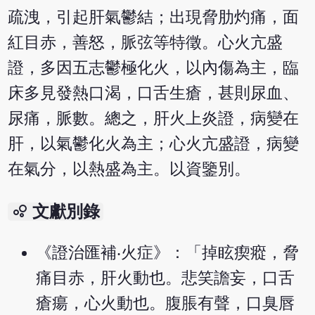
疏洩，引起肝氣鬱結；出現脅肋灼痛，面
紅目赤，善怒，脈弦等特徵。心火亢盛
證，多因五志鬱極化火，以內傷為主，臨
床多見發熱口渴，口舌生瘡，甚則尿血、
尿痛，脈數。總之，肝火上炎證，病變在
肝，以氣鬱化火為主；心火亢盛證，病變
在氣分，以熱盛為主。以資鑒別。
bubble_chart
文獻別錄
《證治匯補‧火症》：「掉眩瘈瘲，脅
痛目赤，肝火動也。悲笑譫妄，口舌
瘡瘍，心火動也。腹脹有聲，口臭唇