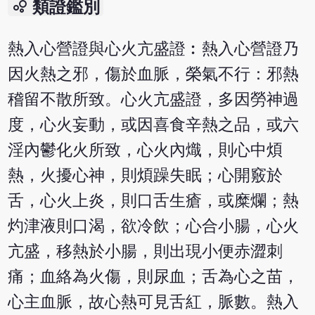
bubble_chart
類證鑑別
熱入心營證與心火亢盛證︰熱入心營證乃
因火熱之邪，傷於血脈，榮氣不行：邪熱
稽留不散所致。心火亢盛證，多因勞神過
度，心火妄動，或因喜食辛熱之品，或六
淫內鬱化火所致，心火內熾，則心中煩
熱，火擾心神，則煩躁失眠；心開竅於
舌，心火上炎，則口舌生瘡，或糜爛；熱
灼津液則口渴，欲冷飲；心合小腸，心火
亢盛，移熱於小腸，則出現小便赤澀刺
痛；血絡為火傷，則尿血；舌為心之苗，
心主血脈，故心熱可見舌紅，脈數。熱入