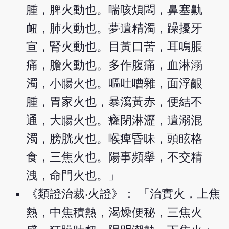
腫，脾火動也。喘咳煩悶，鼻塞鼽
衄，肺火動也。夢遺精濁，躁擾牙
宣，腎火動也。目黃口苦，耳鳴脹
痛，膽火動也。多作腹痛，血淋溺
濁，小腸火也。嘔吐嘈雜，面浮齦
腫，胃家火也，暴瀉黃赤，便結不
通，大腸火也。癃閉淋瀝，遺溺混
濁，膀胱火也。喉痺昏昧，頭眩格
食，三焦火也。陽事頻舉，不交精
洩，命門火也。」
《類證治裁‧火證》： 「治實火，上焦
熱，中焦積熱，渴燥便秘，三焦火