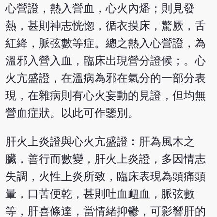
心營證，熱入營血，心火內燔；則見發
熱，甚則神志恍惚，循衣摸床，驚厥，舌
紅絳，脈弦數等症。總之熱入心營證，為
溫邪入營入血，臨床出現營分證候；。心
火亢盛證，在溫病為邪在氣分的一部分表
現，在雜病則有心火妄動的見證，但均無
營血症狀。以此可作鑒別。
肝火上炎證與心火亢盛證︰肝為風木之
臟，善行而數變，肝火上炎證，多因情志
失調，火性上炎所致，臨床表現為頭痛頭
暈，口苦便乾，甚則吐血衄血，脈弦數
等，肝喜條達，當情緒抑鬱，可影響肝的