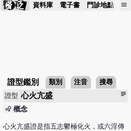
醫 砭
menu
資料庫
電子書
門診地點
預
證型鑑別
類別
注音
搜尋
subject
心火亢盛
證型
bubble_chart
概念
心火亢盛證是指五志鬱極化火，或六淫傳