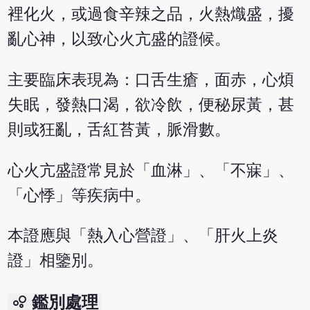
裡化火，或過食辛辣之品，火熱熾盛，擾
亂心神，以致心火亢盛的證候。
主要臨床表現為：口舌生瘡，面赤，心煩
失眠，發熱口渴，欲冷飲，便秘尿黃，甚
則或狂亂，舌紅苔黃，脈滑數。
心火亢盛證常見於「血淋」、「不寐」、
「心悸」等疾病中。
本證應與「熱入心營證」、「肝火上炎
證」相鑒別。
bubble_chart
鑑別處理