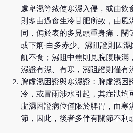
處卑濕等致使寒濕入侵，或由飲
則多由過食生冷甘肥所致，由風
同，偏於表的多見頭重身痛，關
或下痢‧白多赤少。濕阻證則因
飢不食；濕阻中焦則見脘腹脹滿
濕證有濕、有寒，濕阻證則僅有
脾虛濕困證與寒濕證：脾虛濕困
冷，或冒雨涉水引起，其症狀均
虛濕困證病位僅限於脾胃，而寒
節，因此，後者多伴有關節不利