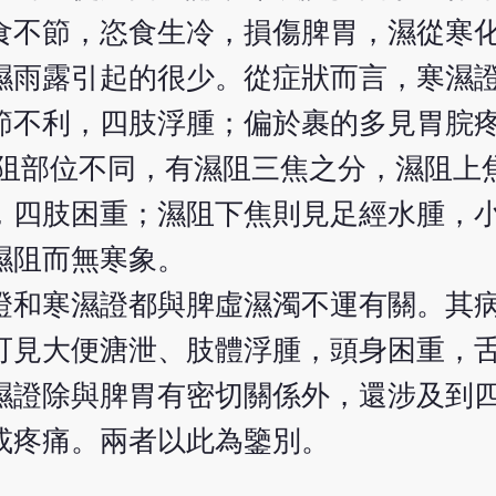
食不節，恣食生冷，損傷脾胃，濕從寒
濕雨露引起的很少。從症狀而言，寒濕
節不利，四肢浮腫；偏於裹的多見胃脘
濕阻部位不同，有濕阻三焦之分，濕阻上
，四肢困重；濕阻下焦則見足經水腫，
濕阻而無寒象。
證和寒濕證都與脾虛濕濁不運有關。其
可見大便溏泄、肢體浮腫，頭身困重，
濕證除與脾胃有密切關係外，還涉及到
或疼痛。兩者以此為鑒別。