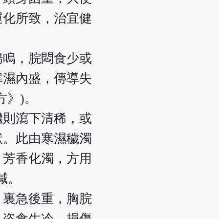
運化所致，治宜健
腸鳴，脘悶食少或
寒濕內盛，傳導失
方》)。
繼則瀉下清稀，或
狀。此由寒濕穢濁
，芳香化濁，方用
減。
、裏急後重，胸脘
，恣食生冷，損傷