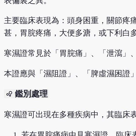
表偏裏之異。
主要臨床表現為：頭身困重，關節疼
甚，胃脘疼痛，大便多溏，或下利白
寒濕證常見於「胃脘痛」、「泄瀉」
本證應與「濕阻證」、「脾虛濕困證
鑑別處理
bubble_chart
寒濕證可出現在多種疾病中，其臨床
若在胃脘痛病中見寒濕證，臨床