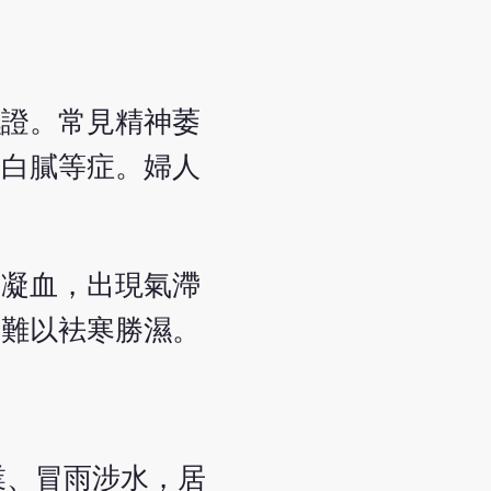
濕證。常見精神萎
苔白膩等症。婦人
氣凝血，出現氣滯
氣難以袪寒勝濕。
業、冒雨涉水，居