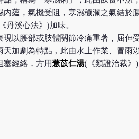
濕內蘊，氣機受阻，寒濕穢瀾之氣結於
《丹溪心法》)加味。
表現以腰部或肢體關節冷痛重著，屈伸
雨天加劇為特點，此由水上作業、冒雨
阻塞經絡，方用
薏苡仁湯
(《類證治裁》