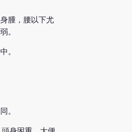
浮身腫，腰以下尤
濡弱。
病中。
相同。
，頭身困重，大便