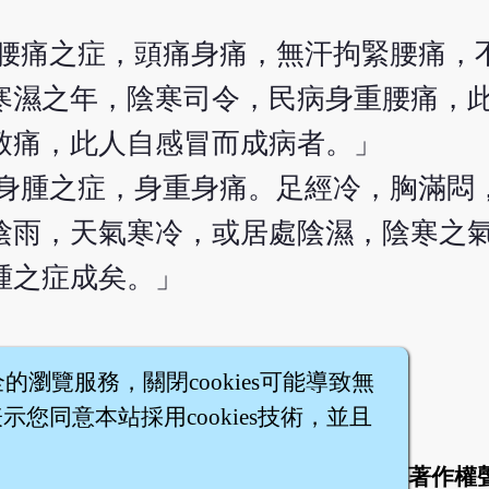
濕腰痛之症，頭痛身痛，無汗拘緊腰痛，
寒濕之年，陰寒司令，民病身重腰痛，
致痛，此人自感冒而成病者。」
濕身腫之症，身重身痛。足經冷，胸滿悶
陰雨，天氣寒冷，或居處陰濕，陰寒之
腫之症成矣。」
全的瀏覽服務，關閉cookies可能導致無
您同意本站採用cookies技術，並且
於
聯絡我們
服務條款
隱私權條款
著作權
|
|
|
|