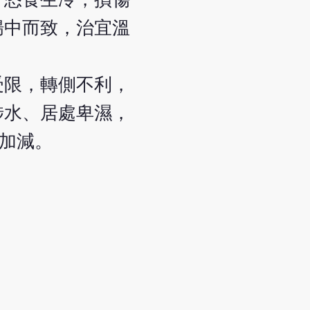
腸中而致，治宜溫
受限，轉側不利，
涉水、居處卑濕，
)加減。