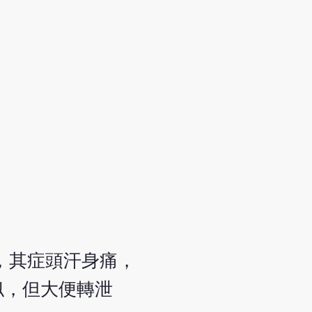
，其症頭汗身痛，
似，但大便轉泄