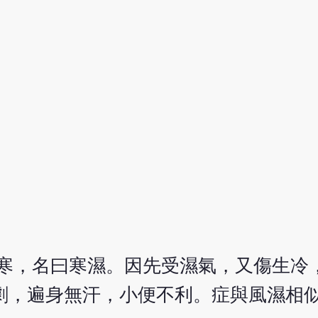
兼寒，名曰寒濕。因先受濕氣，又傷生冷
劇，遍身無汗，小便不利。症與風濕相