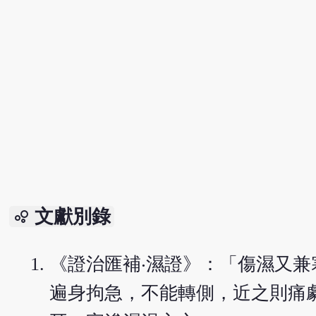
文獻別錄
bubble_chart
《證治匯補‧濕證》：「傷濕又
遍身拘急，不能轉側，近之則痛