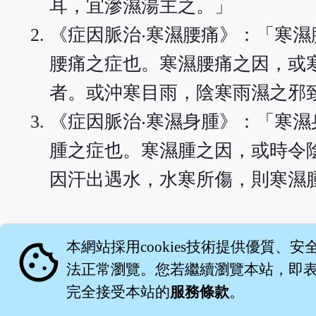
耳，宜滲濕湯主之。」
《症因脈治‧寒濕腰痛》：「寒
腰痛之症也。寒濕腰痛之因，或
者。或沖寒目雨，陰寒雨濕之邪
《症因脈治‧寒濕身腫》：「寒
腫之症也。寒濕腫之因，或時令
因汗出遇水，水寒所傷，則寒濕
English version
cookie
本網站採用cookies技術提供優質、安
法正常瀏覽。您若繼續瀏覽本站，即表示
完全接受本站的
服務條款
。
關