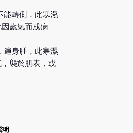
不能轉側，此寒濕
此因歲氣而成病
，遍身腫，此寒濕
氣，襲於肌表，或
聲明