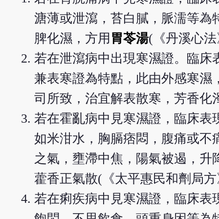
溏薄或泄瀉，苔白膩，脈濡等為
脾化濕，方用
胃苓湯
(《丹溪心法
若在泄瀉病中出現寒濕證。臨床
兼表寒證為特點，此由外感寒濕
司所致，治宜解表散寒，芳香化
若在霍亂病中見寒濕證，臨床表
如米泔水，胸膈痞悶，腹痛或不
之氣，壅滯中焦，陽氣被遏，升
藿香正氣散(《太平惠民和劑局方
若在痢疾病中見寒濕證，臨床表
飽悶，不思飲食，頭重身困等為