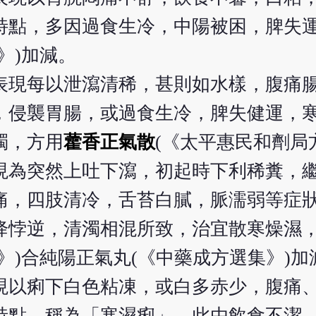
特點，多因過食生冷，中陽被困，脾失
》)加減。
表現每以泄瀉清稀，甚則如水樣，腹痛
，侵襲胃腸，或過食生冷，脾失健運，
濁，方用
藿香正氣散
(《太平惠民和劑局
現為突然上吐下瀉，初起時下利稀糞，
痛，四肢清冷，舌苔白膩，脈濡弱等症
降悖逆，清濁相混所致，治宜散寒燥濕
》)合純陽正氣丸(《中藥成方選集》)加
現以痢下白色粘凍，或白多赤少，腹痛
特點，稱為「寒濕痢」，此由飲食不潔