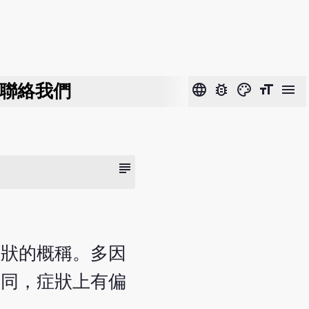
聯絡我們
language
bug_report
color_lens
format_size
menu
subject
症狀的概稱。多因
不同，症狀上有偏