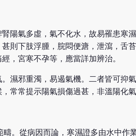
脾腎陽氣多虛，氣不化水，故易罹患寒
，甚則下肢浮腫，脘悶便溏，泄瀉，舌
痛經，宮寒不孕等，應當詳加辨治。
氣。濕邪重濁，易遏氣機。二者皆可抑
候，常常提示陽氣損傷過甚，非溫陽化
範疇。從病因而論，寒濕證多由水中作