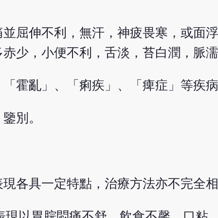
痛並屈伸不利，無汗，神疲畏寒，或面
多赤少，小便不利，舌淡，苔白潤，脈
、「霍亂」、「痢疾」、「痺症」等疾
」鑒別。
表現各具一定特點，治療方法亦不完全
表現以胃脘悶痛不舒，飲食不馨，口粘