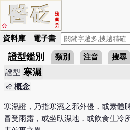
醫
砭
沈
藥
home
子
資料庫
電子書
證型鑑別
類別
注音
搜尋
寒濕
證型
概念
bubble_chart
寒濕證，乃指寒濕之邪外侵，或素體
冒受雨露，或坐臥濕地，或飲食生冷