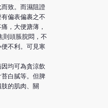
化而致。而濕阻證
證有偏表偏裹之不
疼痛，大便溏薄，
焦則頭脹脘悶，不
小便不利。可見寒
病因均可為貪涼飲
舌苔白膩等。但脾
四肢的肌肉、關