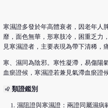
寒濕證多發於年高體衰者，因老年人
靡，面色無華，形寒肢冷，困重乏力
見寒濕證者，主要表現為帶下清稀，
寒、濕同為陰邪。寒性凝滯，易傷陽
血瘀證候，寒濕證若兼見氣滯血瘀證
類證鑑別
bubble_chart
濕阻證與寒濕證：兩證同屬濕病