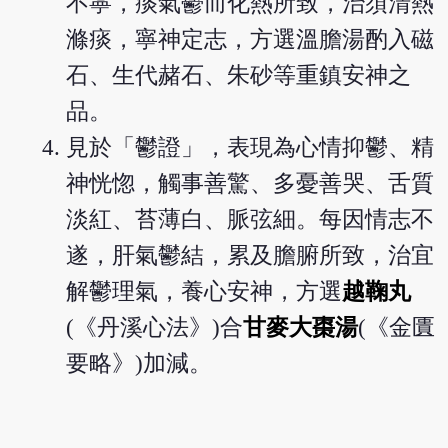
不寧，痰氣鬱而化熱所致，治須清熱
滌痰，寧神定志，方選溫膽湯酌入磁
石、生代赭石、朱砂等重鎮安神之
品。
見於「鬱證」，表現為心情抑鬱、精
神恍惚，觸事善驚、多憂善哭、舌質
淡紅、苔薄白、脈弦細。每因情志不
遂，肝氣鬱結，累及膽腑所致，治宜
解鬱理氣，養心安神，方選
越鞠丸
(《丹溪心法》)合
甘麥大棗湯
(《金匱
要略》)加減。