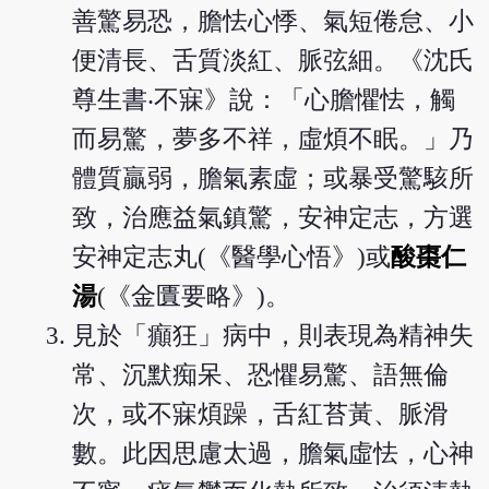
善驚易恐，膽怯心悸、氣短倦怠、小
便清長、舌質淡紅、脈弦細。《沈氏
尊生書‧不寐》說：「心膽懼怯，觸
而易驚，夢多不祥，虛煩不眠。」乃
體質贏弱，膽氣素虛；或暴受驚駭所
致，治應益氣鎮驚，安神定志，方選
安神定志丸(《醫學心悟》)或
酸棗仁
湯
(《金匱要略》)。
見於「癲狂」病中，則表現為精神失
常、沉默痴呆、恐懼易驚、語無倫
次，或不寐煩躁，舌紅苔黃、脈滑
數。此因思慮太過，膽氣虛怯，心神