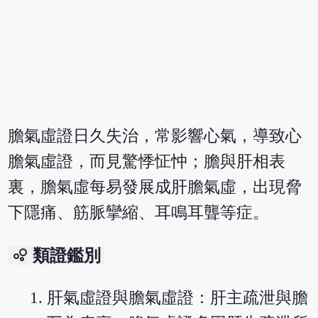
膽氣虛證日久失治，常影響心氣，導致心
膽氣虛證，而見驚悸怔忡；膽與肝相表
裏，膽氣虛每易發展成肝膽氣虛，出現脅
下隱痛、筋脈攣縮、耳鳴耳聾等症。
bubble_chart
類證鑑別
肝氣虛證與膽氣虛證：肝主疏泄與膽