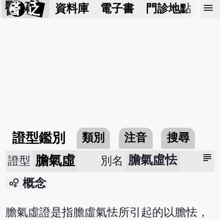
醫 砭
menu
資料庫
電子書
門診地點
預
證型鑑別
類別
注音
搜尋
subject
膽氣虛
膽氣虛怯
證型
別名
bubble_chart
概念
膽氣虛證是指膽虛氣怯所引起的以膽怯，