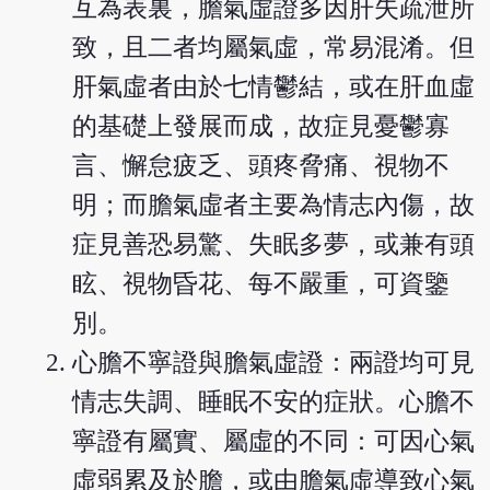
互為表裏，膽氣虛證多因肝失疏泄所
致，且二者均屬氣虛，常易混淆。但
肝氣虛者由於七情鬱結，或在肝血虛
的基礎上發展而成，故症見憂鬱寡
言、懈怠疲乏、頭疼脅痛、視物不
明；而膽氣虛者主要為情志內傷，故
症見善恐易驚、失眠多夢，或兼有頭
眩、視物昏花、每不嚴重，可資鑒
別。
心膽不寧證與膽氣虛證：兩證均可見
情志失調、睡眠不安的症狀。心膽不
寧證有屬實、屬虛的不同：可因心氣
虛弱累及於膽，或由膽氣虛導致心氣