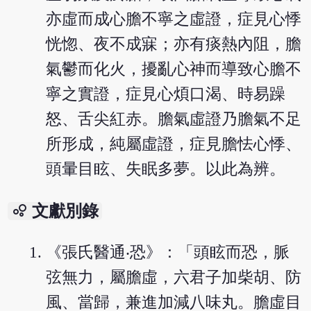
亦虛而成心膽不寧之虛證，症見心悸
恍惚、夜不成寐；亦有痰熱內阻，膽
氣鬱而化火，擾亂心神而導致心膽不
寧之實證，症見心煩口渴、時易躁
怒、舌尖紅赤。膽氣虛證乃膽氣不足
所形成，純屬虛證，症見膽怯心悸、
頭暈目眩、失眠多夢。以此為辨。
bubble_chart
文獻別錄
《張氏醫通‧恐》：「頭眩而恐，脈
弦無力，屬膽虛，六君子加柴胡、防
風、當歸，兼進加減八味丸。膽虛目