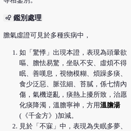
等相鑒別。
bubble_chart
鑑別處理
膽氣虛證可見於多種疾病中，
如「驚悸」出現本證，表現為頭暈欲
嘔、膽怯易驚，坐臥不安、虛煩不得
眠、善嘆息，視物模糊、煩躁多痰、
食少泛惡、脈弦細、苔膩，係七情內
傷，氣機逆亂，痰熱上擾所致，治愿
化痰降濁，溫膽寧神，方用
溫膽湯
(《千金方》)加減。
見於「不寐」中，表現為失眠多夢、