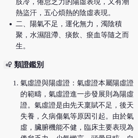
肢冷，倦怠乏力的陽虛表現，又有潮
熱盜汗，五心煩熱的陰虛表現。
二、陽氣不足，運化無力，濁陰積
聚，水濕阻滯、痰飲、瘀血等隨之而
生。
bubble_chart
類證鑑別
氣虛證與陽虛證：氣虛證本屬陽虛證
的範疇，氣虛證進一步發展則為陽虛
證。氣虛證是由先天稟賦不足，後天
失養，久病傷氣等原因引起。由於氣
虛，臟腑機能不健，臨床主要表現為