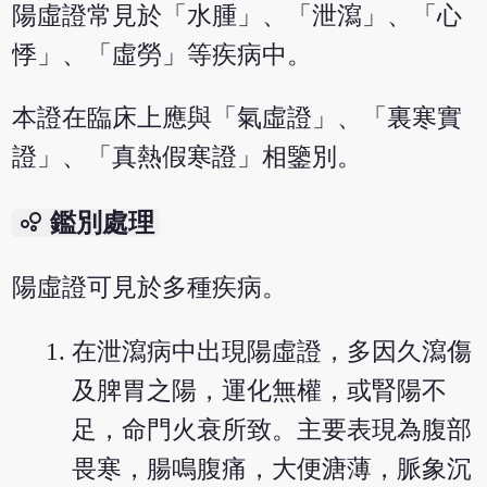
陽虛證常見於「水腫」、「泄瀉」、「心
悸」、「虛勞」等疾病中。
本證在臨床上應與「氣虛證」、「裏寒實
證」、「真熱假寒證」相鑒別。
bubble_chart
鑑別處理
陽虛證可見於多種疾病。
在泄瀉病中出現陽虛證，多因久瀉傷
及脾胃之陽，運化無權，或腎陽不
足，命門火衰所致。主要表現為腹部
畏寒，腸鳴腹痛，大便溏薄，脈象沉