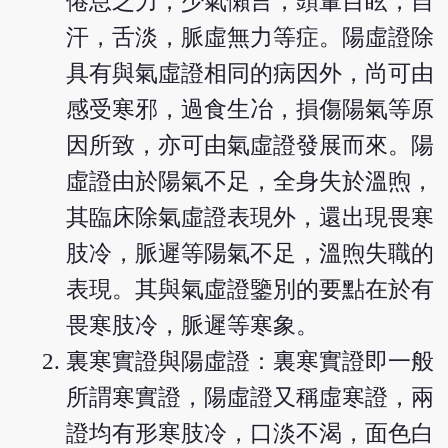
倦怠乏力，少氣懶言，頭暈目眩，自
汗，舌淡，脈虛無力等症。陽虛證除
具有與氣虛證相同的病因外，尚可由
感受寒邪，過食生冶，損傷陽氣等原
因所致，亦可由氣虛證發展而來。陽
虛證由於陽氣不足，全身失於溫煦，
其臨床除氣虛證表現外，還出現畏寒
肢冷，脈遲等陽氣不足，溫煦失職的
表現。其與氣虛證鑒別的要點在於有
畏寒肢冷，脈遲等寒象。
裏寒實證與陽虛證：裏寒實證即一般
所謂寒實證，陽虛證又稱虛寒證，兩
證均有形寒肢冷，口淡不渴，面色白