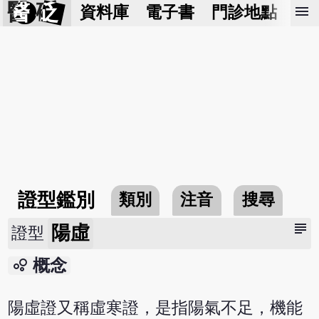
醫 砭
menu
資料庫
電子書
門診地點
預
證型鑑別
類別
注音
搜尋
subject
陽虛
證型
bubble_chart
概念
陽虛證又稱虛寒證，是指陽氣不足，機能