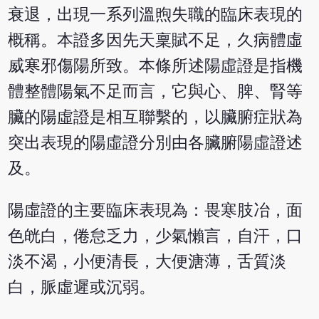
衰退，出現一系列溫煦失職的臨床表現的
概稱。本證多因先天稟賦不足，久病體虛
威寒邪傷陽所致。本條所述陽虛證是指機
體整體陽氣不足而言，它與心、脾、腎等
臟的陽虛證是相互聯繫的，以臟腑症狀為
突出表現的陽虛證分別由各臟腑陽虛證述
及。
陽虛證的主要臨床表現為：畏寒肢冶，面
色㿠白，倦怠乏力，少氣懶言，自汗，口
淡不渴，小便清長，大便溏薄，舌質淡
白，脈虛遲或沉弱。