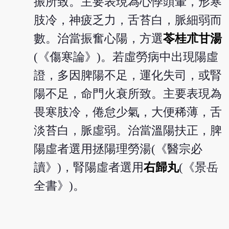
振所致。主要表現為心悸頭暈，形寒
肢冷，神疲乏力，舌苔白，脈細弱而
數。治當振奮心陽，方選
苓桂朮甘湯
(《傷寒論》)。若虛勞病中出現陽虛
證，多因脾陽不足，運化失司，或腎
陽不足，命門火衰所致。主要表現為
畏寒肢冷，倦怠少氣，大便稀薄，舌
淡苔白，脈虛弱。治當溫陽扶正，脾
陽虛者選用拯陽理勞湯(《醫宗必
讀》)，腎陽虛者選用
右歸丸
(《景岳
全書》)。