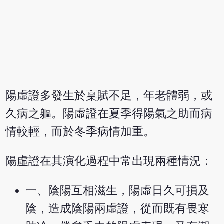
陽虛證多發生於稟賦不足，年老體弱，或
久病之軀。陽虛證在夏季得陽氣之助而病
情較輕，而於冬季病情加重。
陽虛證在其演化過程中常出現兩種情況：
一、陰陽互相滋生，陽虛日久可損及
陰，造成陰陽兩虛證，從而既有畏寒