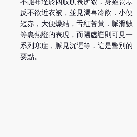
不能布達於四肢肌表所致，身雖畏寒
反不欲近衣被，並見渴喜冷飲，小便
短赤，大便燥結，舌紅苔黃，脈滑數
等裏熱證的表現，而陽虛證則可見一
系列寒症，脈見沉遲等，這是鑒別的
要點。