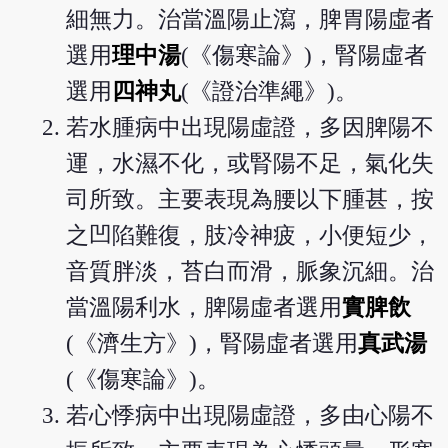
細無力。治當溫陽止瀉，脾胃陽虛者
選用
理中湯
(《傷寒論》)，腎陽虛者
選用
四神丸
(《證治準繩》)。
若水腫病中出現陽虛證，多因脾陽不
運，水濕不化，或腎陽不足，氣化失
司所致。主要表現為腰以下腫甚，按
之凹陷難復，肢冷神疲，小便短少，
音質胖淡，苔白而滑，脈象沉細。治
當溫陽利水，脾陽虛者選用
實脾飲
(《濟生方》)，腎陽虛者選用
真武湯
(《傷寒論》)。
若心悸病中出現陽虛證，多由心陽不