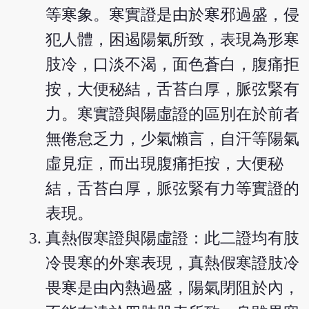
等寒象。寒實證是由於寒邪過盛，侵
犯人體，困遏陽氣所致，表現為形寒
肢冷，口淡不渴，面色蒼白，腹痛拒
按，大便秘結，舌苔白厚，脈弦緊有
力。寒實證與陽虛證的區別在於前者
無倦怠乏力，少氣懶言，自汗等陽氣
虛見症，而出現腹痛拒按，大便秘
結，舌苔白厚，脈弦緊有力等實證的
表現。
真熱假寒證與陽虛證：此二證均有肢
冷畏寒的外寒表現，真熱假寒證肢冷
畏寒是由內熱過盛，陽氣閉阻於內，