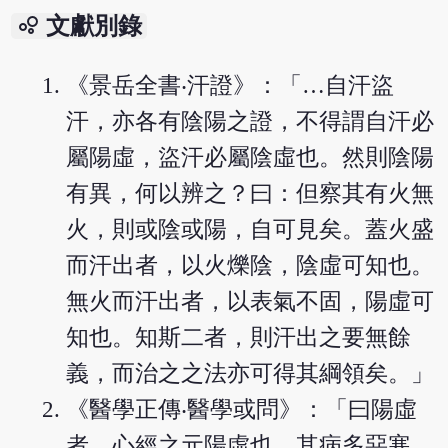
bubble_chart
文獻別錄
《景岳全書‧汗證》：「…自汗盜
汗，亦各有陰陽之證，不得謂自汗必
屬陽虛，盜汗必屬陰虛也。然則陰陽
有異，何以辨之？曰：但察其有火無
火，則或陰或陽，自可見矣。蓋火盛
而汗出者，以火爍陰，陰虛可知也。
無火而汗出者，以表氣不固，陽虛可
知也。知斯二者，則汗出之要無餘
義，而治之之法亦可得其綱領矣。」
《醫學正傳‧醫學或問》：「曰陽虛
者，心經之元陽虛也，其病多惡寒，