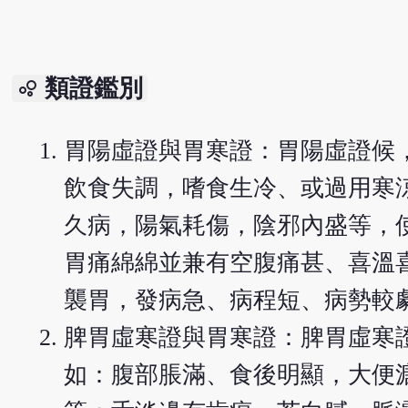
類證鑑別
bubble_chart
胃陽虛證與胃寒證：胃陽虛證候
飲食失調，嗜食生冷、或過用寒
久病，陽氣耗傷，陰邪內盛等，
胃痛綿綿並兼有空腹痛甚、喜溫
襲胃，發病急、病程短、病勢較
脾胃虛寒證與胃寒證：脾胃虛寒
如：腹部脹滿、食後明顯，大便