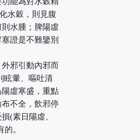
要功能為對水穀精
運化水穀，則見腹
膚則水腫；脾陽虛
胃塞證是不難鑒別
，外邪引動內邪而
則眩暈、嘔吐清
為陽虛寒盛，重點
輸布不全，飲邪停
損(素日陽虛、
有的。