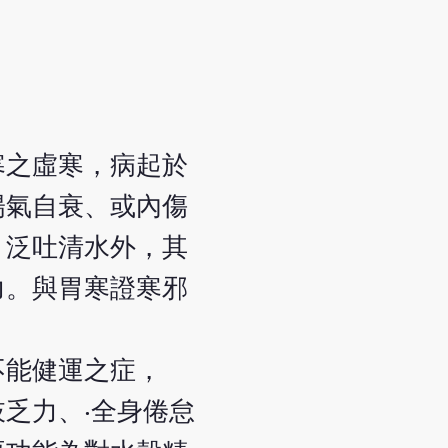
寒之虛寒，病起於
陽氣自衰、或內傷
、泛吐清水外，其
力。與胃寒證寒邪
不能健運之症，
乏力、‧全身倦怠