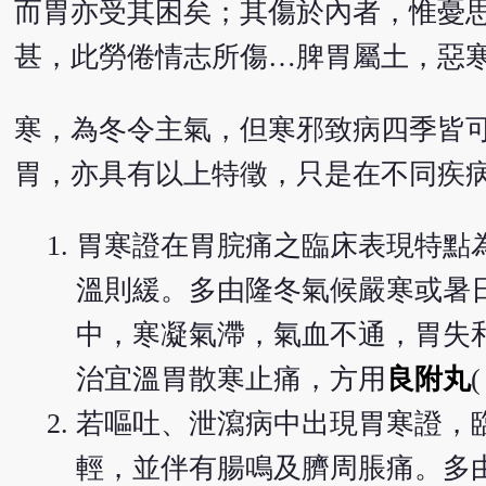
而胃亦受其困矣；其傷於內者，惟憂
甚，此勞倦情志所傷…脾胃屬土，惡
寒，為冬令主氣，但寒邪致病四季皆
胃，亦具有以上特徵，只是在不同疾
胃寒證在胃脘痛之臨床表現特點
溫則緩。多由隆冬氣候嚴寒或暑
中，寒凝氣滯，氣血不通，胃失
治宜溫胃散寒止痛，方用
良附丸
若嘔吐、泄瀉病中出現胃寒證，
輕，並伴有腸鳴及臍周脹痛。多