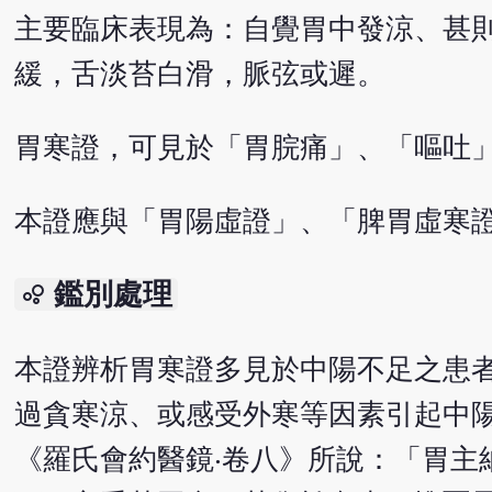
主要臨床表現為：自覺胃中發涼、甚
緩，舌淡苔白滑，脈弦或遲。
胃寒證，可見於「胃脘痛」、「嘔吐
本證應與「胃陽虛證」、「脾胃虛寒
鑑別處理
bubble_chart
本證辨析胃寒證多見於中陽不足之患
過貪寒涼、或感受外寒等因素引起中
《羅氏會約醫鏡‧卷八》所說：「胃主