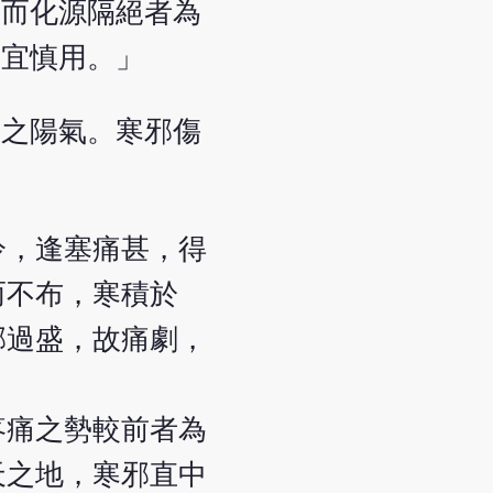
，而化源隔絕者為
最宜慎用。」
人之陽氣。寒邪傷
冷，逢塞痛甚，得
而不布，寒積於
邪過盛，故痛劇，
疼痛之勢較前者為
天之地，寒邪直中