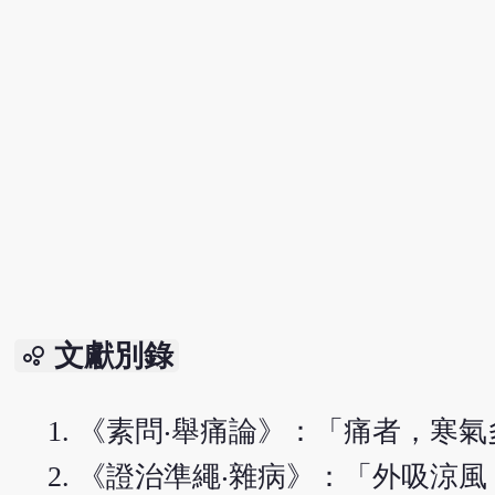
文獻別錄
bubble_chart
《素問‧舉痛論》：「痛者，寒
《證治準繩‧雜病》：「外吸涼