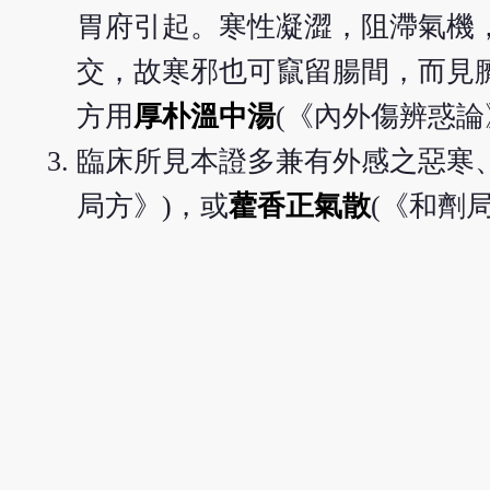
胃府引起。寒性凝澀，阻滯氣機
交，故寒邪也可竄留腸間，而見
方用
厚朴溫中湯
(《內外傷辨惑論
臨床所見本證多兼有外感之惡寒
局方》)，或
藿香正氣散
(《和劑