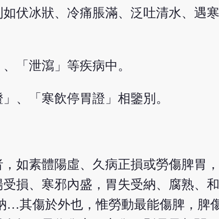
則如伏冰狀、冷痛脹滿、泛吐清水、遇
」、「泄瀉」等疾病中。
證」、「寒飲停胃證」相鑒別。
者，如素體陽虛、久病正損或勞傷脾胃
陽受損、寒邪內盛，胃失受納、腐熟、
納…其傷於外也，惟勞動最能傷脾，脾