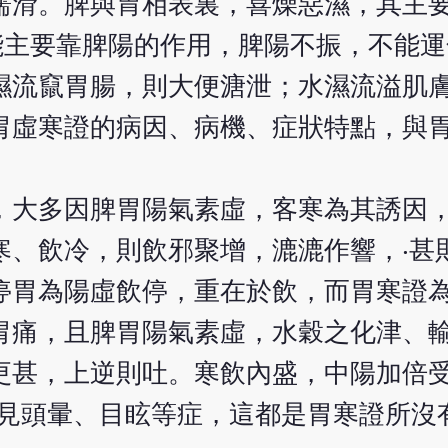
濡滑。脾與胃相表裏，喜燥惡濕，其主
能主要靠脾陽的作用，脾陽不振，不能
濕流竄胃腸，則大便溏泄；水濕流溢肌
胃虛寒證的病因、病機、症狀特點，與
，大多因脾胃陽氣素虛，客寒為其誘因
寒、飲冷，則飲邪聚增，漉漉作響，‧甚
停胃為陽虛飲停，重在於飲，而胃寒證
胃痛，且脾胃陽氣素虛，水穀之化津、
更甚，上逆則吐。寒飲內盛，中陽加倍受
故見頭暈、目眩等症，這都是胃寒證所沒