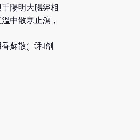
與手陽明大腸經相
宜溫中散寒止瀉，
香蘇散(《和劑