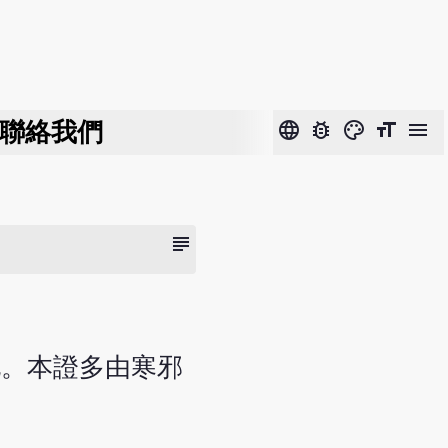
聯絡我們
language
bug_report
color_lens
format_size
menu
subject
化。本證多由寒邪