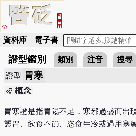
醫
砭
沈
藥
home
子
資料庫
電子書
證型鑑別
類別
注音
搜尋
胃寒
證型
概念
bubble_chart
胃寒證是指胃陽不足，寒邪過盛而出
襲胃、飲食不節、恣食生冷或過用寒