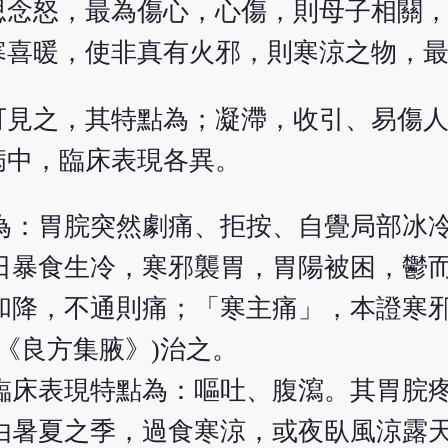
思念怒，最為傷心，心傷，則母子相關
寒喜暖，使非真有火邪，則寒涼之物，
可見之，其特點為；凝滯，收引、易傷
病中，臨床表現各異。
為：胃脘突然劇痛、拒按、自覺局部冰
日暴食生冷，寒邪襲胃，胃陽被困，鬱
和降，不通則痛；「寒主痛」，本證寒
(《良方集腋》)治之。
臨床表現特點為：嘔吐、腹瀉。其胃脘
由暑夏之季，過食寒涼，或夜臥風涼露