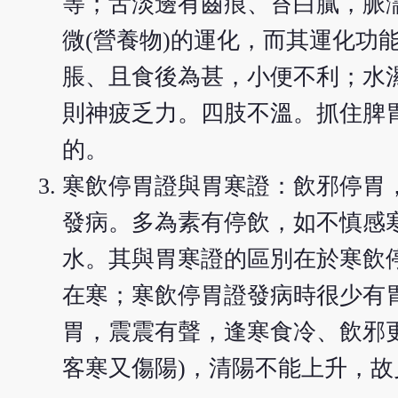
等；舌淡邊有齒痕、苔白膩，脈
微(營養物)的運化，而其運化功
脹、且食後為甚，小便不利；水
則神疲乏力。四肢不溫。抓住脾
的。
寒飲停胃證與胃寒證：飲邪停胃
發病。多為素有停飲，如不慎感
水。其與胃寒證的區別在於寒飲
在寒；寒飲停胃證發病時很少有
胃，震震有聲，逢寒食冷、飲邪
客寒又傷陽)，清陽不能上升，