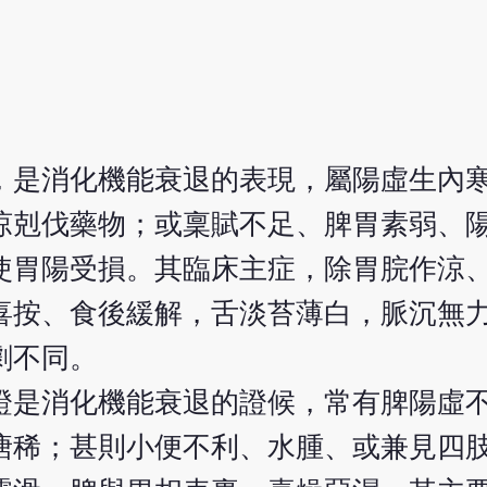
，是消化機能衰退的表現，屬陽虛生內
涼剋伐藥物；或稟賦不足、脾胃素弱、
使胃陽受損。其臨床主症，除胃脘作涼
喜按、食後緩解，舌淡苔薄白，脈沉無
劇不同。
證是消化機能衰退的證候，常有脾陽虛
溏稀；甚則小便不利、水腫、或兼見四肢