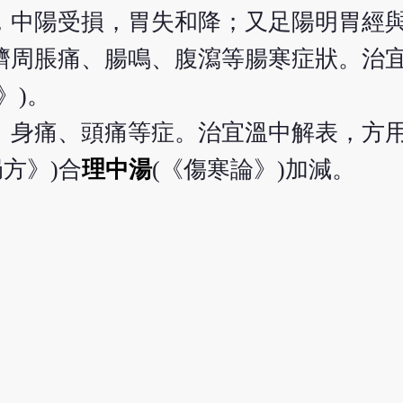
，中陽受損，胃失和降；又足陽明胃經
臍周脹痛、腸鳴、腹瀉等腸寒症狀。治
》)。
、身痛、頭痛等症。治宜溫中解表，方用
局方》)合
理中湯
(《傷寒論》)加減。