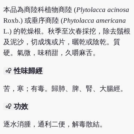
本品為商陸科植物商陸 (
Plytolacca acinosa
Roxb.) 或垂序商陸 (
Phytolacca americana
L.) 的乾燥根。秋季至次春採挖，除去鬚根
及泥沙，切成塊或片，曬乾或陰乾。質
硬。氣微，味稍甜，久嚼麻舌。
bubble_chart
性味歸經
苦，寒；有毒。歸肺、脾、腎、大腸經。
bubble_chart
功效
逐水消腫，通利二便，解毒散結。