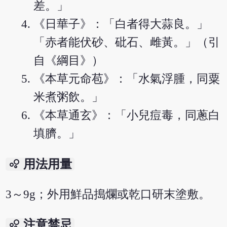
差。」
《日華子》：「白者得大蒜良。」
「赤者能伏砂、砒石、雌黃。」（引
自《綱目》）
《本草元命苞》：「水氣浮腫，同粟
米煮粥飲。」
《本草通玄》：「小兒痘毒，同蔥白
填臍。」
bubble_chart
用法用量
3～9g；外用鮮品搗爛或乾口研末塗敷。
bubble_chart
注意禁忌