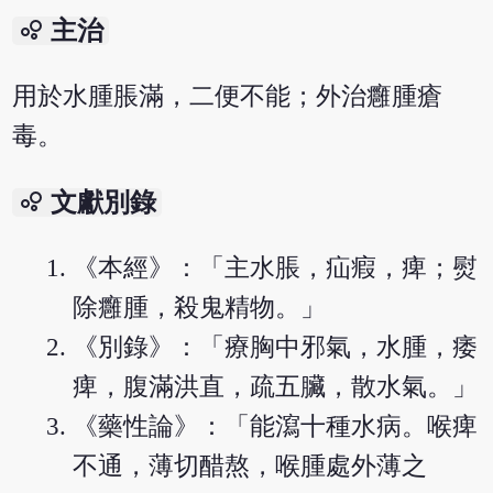
bubble_chart
主治
用於水腫脹滿，二便不能；外治癰腫瘡
毒。
bubble_chart
文獻別錄
《本經》：「主水脹，疝瘕，痺；熨
除癰腫，殺鬼精物。」
《別錄》：「療胸中邪氣，水腫，痿
痺，腹滿洪直，疏五臟，散水氣。」
《藥性論》：「能瀉十種水病。喉痺
不通，薄切醋熬，喉腫處外薄之