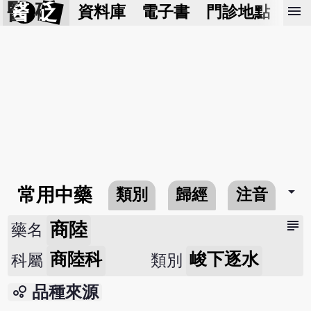
醫 砭
menu
資料庫
電子書
門診地點
預
arrow_drop_down
常用中藥
類別
歸經
注音
subject
商陸
藥名
商陸科
峻下逐水
科屬
類別
bubble_chart
品種來源