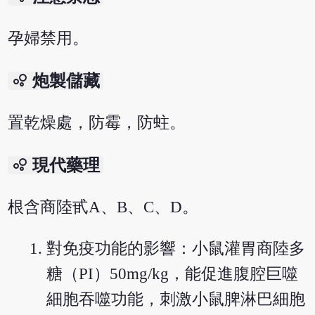
孕婦禁用。
bubble_chart
炮製儲藏
置乾燥處，防霉，防蛀。
bubble_chart
現代藥理
根含商陸甙A、B、C、D。
對免疫功能的影響：小鼠灌胃商陸多
糖（PI）50mg/kg，能促進腹腔巨噬
細胞吞噬功能，刺激小鼠脾淋巴細胞