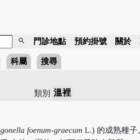
search
門診地點
預約掛號
關於
科屬
搜尋
溫裡
類別
igonella foenum-graecum
L.) 的成熟種