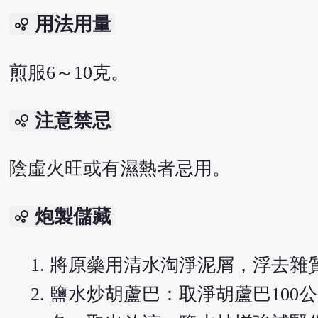
用法用量
bubble_chart
煎服6～10克。
注意禁忌
bubble_chart
陰虛火旺或有濕熱者忌用。
炮製儲藏
bubble_chart
將原藥用清水淘淨泥屑，浮去雜
鹽水炒胡蘆巴：取淨胡蘆巴100