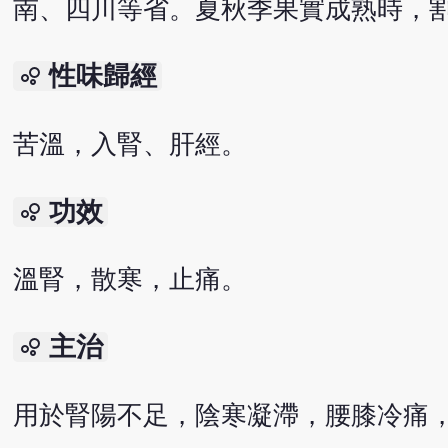
南、四川等省。夏秋季果實成熟時，
性味歸經
bubble_chart
苦溫，入腎、肝經。
功效
bubble_chart
溫腎，散寒，止痛。
主治
bubble_chart
用於腎陽不足，陰寒凝滯，腰膝冷痛