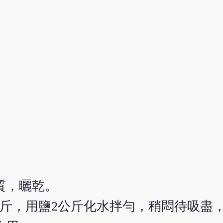
質，曬乾。
公斤，用鹽2公斤化水拌勻，稍悶待吸盡