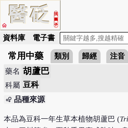
醫
砭
沈
藥
home
子
資料庫
電子書
常用中藥
類別
歸經
注音
胡蘆巴
藥名
豆科
科屬
品種來源
bubble_chart
本品為豆科一年生草本植物胡蘆巴 (
Tr