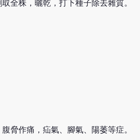
割取全株，曬乾，打下種子除去雜質。
，腹脅作痛，疝氣、腳氣、陽萎等症。