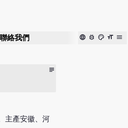
聯絡我們
language
bug_report
color_lens
format_size
menu
subject
子。主產安徽、河