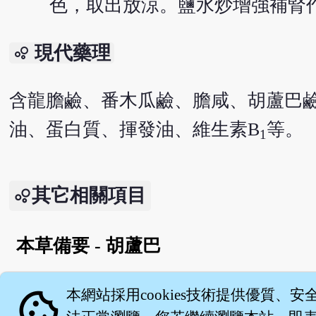
色，取出放涼。鹽水炒增強補腎
現代藥理
bubble_chart
含龍膽鹼、番木瓜鹼、膽咸、胡蘆巴
油、蛋白質、揮發油、維生素B
等。
1
其它相關項目
本草備要 - 胡蘆巴
English version
cookie
本網站採用cookies技術提供優質、安