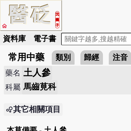
醫
砭
沈
藥
home
子
資料庫
電子書
常用中藥
類別
歸經
注音
土人參
藥名
馬齒莧科
科屬
其它相關項目
本草備要 - 土人參