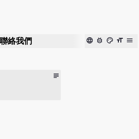
聯絡我們
language
bug_report
color_lens
format_size
menu
subject