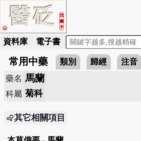
醫
砭
沈
藥
home
子
資料庫
電子書
常用中藥
類別
歸經
注音
馬蘭
藥名
菊科
科屬
其它相關項目
本草備要 - 馬蘭