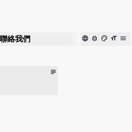
聯絡我們
language
bug_report
color_lens
format_size
menu
subject