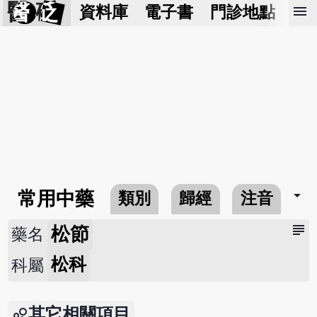
醫 砭
menu
資料庫
電子書
門診地點
預
arrow_drop_down
常用中藥
類別
歸經
注音
subject
松節
藥名
松科
科屬
其它相關項目