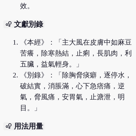
效。
bubble_chart
文獻別錄
《本經》：「主大風在皮膚中如麻豆
苦癢，除寒熱結，止痢，長肌肉，利
五臟，益氣輕身。」
《別錄》：「除胸脅痰癖，逐停水，
破結實，消脹滿，心下急痞痛，逆
氣，脅風痛，安胃氣，止溏泄，明
目。」
bubble_chart
用法用量