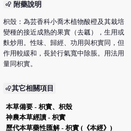
bubble_chart
附藥說明
枳殼：為芸香科小喬木植物酸橙及其栽培
變種的接近成熟的果實（去瓤），生用或
麩炒用。性味、歸經、功用與枳實同，但
作用較緩和，長於行氣寬中除脹。用法用
量同枳實。
其它相關項目
本草備要 - 枳實、枳殼
神農本草經讀 - 枳實
歷代本草藥性匯解 - 枳實 (《本經》)