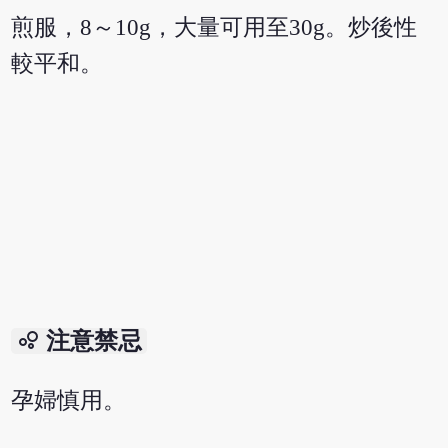
煎服，8～10g，大量可用至30g。炒後性
較平和。
bubble_chart
注意禁忌
孕婦慎用。