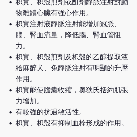
枳實、枳殼煎劑或酊劑靜脈注射對動
物離體心臟有強心作用。
枳實注射液靜脈注射能增加冠脈、
腦、腎血流量，降低腦、腎血管阻
力。
枳實、枳殼煎劑及枳殼的乙醇提取液
給麻醉犬、兔靜脈注射有明顯的升壓
作用。
枳實能使膽囊收縮，奧狄氏括約肌張
力增加。
有較強的抗過敏活性。
枳實、枳殼有抑制血栓形成的作用。