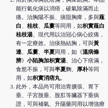
能行氣化痰以消痞，破氣除滿而止
痛。治胸陽不振、痰阻胸痺，多與
薤
白
、
桂枝
、
瓜蔞
等同用，如
枳實薤白
桂枝湯
。現代用以治冠心病心絞痛，
有一定療效。治痰熱結胸，可與
黃
連
、
瓜蔞
、
半夏
同用，如《
溫病條
辨
》
小陷胸加枳實湯
。治心下痞滿，
食慾不振，可與
半夏
麴、
厚朴
等同
用，如
枳實消痞丸
。
此外，本品尚可用治胃擴張、胃下
垂、子宮脫垂、脫肛等臟器下垂病
證，可與補氣、升陽藥同用以增強療