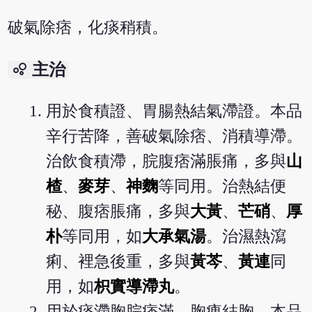
破氣除痞，化痰稍積。
bubble_chart
主治
用於食積證、胃腸熱結氣滯證。本品
辛行苦降，善破氣除痞、消積導滯。
治飲食積滯，脘腹痞滿脹痛，多與
山
楂
、
麥芽
、
神麴
等同用。治熱結便
秘、腹痞脹痛，多與
大黃
、
芒硝
、
厚
朴
等同用，如
大承氣湯
。治濕熱瀉
痢、裡急後重，多與
黃芩
、
黃連
同
用，如
枳實導滯丸
。
用於痰滯胸脘痞滿，胸痺結胸。本品