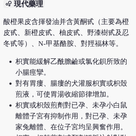
bubble_chart
現代藥理
酸橙果皮含揮發油并含黃酮甙（主要為橙
皮甙、新橙皮甙、柚皮甙、野漆樹甙及忍
冬甙等）、N-甲基酪胺、對羥福林等。
枳實能緩解乙酰膽鹼或氯化鋇所致的
小腸痙攣。
對有胃瘻、腸瘻的犬灌服枳實或枳殼
煎液，可使胃湯收縮節律增加。
枳實或枳殼煎劑對已孕、未孕小白鼠
離體子宮有抑制作用，對已孕、未孕
家兔離體、在位子宮均呈興奮作用。