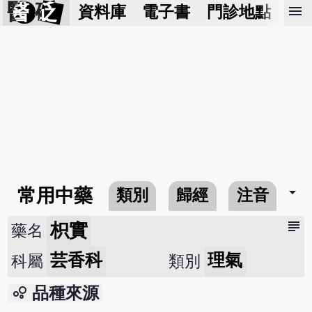
醫 砭
menu
資料庫
電子書
門診地點
預
arrow_drop_down
常用中藥
類別
歸經
注音
subject
枳實
藥名
芸香科
理氣
科屬
類別
bubble_chart
品種來源