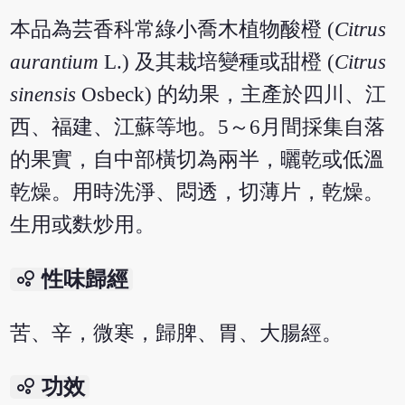
本品為芸香科常綠小喬木植物酸橙 (
Citrus
aurantium
L.) 及其栽培變種或甜橙 (
Citrus
sinensis
Osbeck) 的幼果，主產於四川、江
西、福建、江蘇等地。5～6月間採集自落
的果實，自中部橫切為兩半，曬乾或低溫
乾燥。用時洗淨、悶透，切薄片，乾燥。
生用或麩炒用。
bubble_chart
性味歸經
苦、辛，微寒，歸脾、胃、大腸經。
bubble_chart
功效