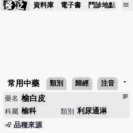
醫 砭
menu
資料庫
電子書
門診地點
預
arrow_drop_down
常用中藥
類別
歸經
注音
subject
榆白皮
藥名
榆科
利尿通淋
科屬
類別
bubble_chart
品種來源