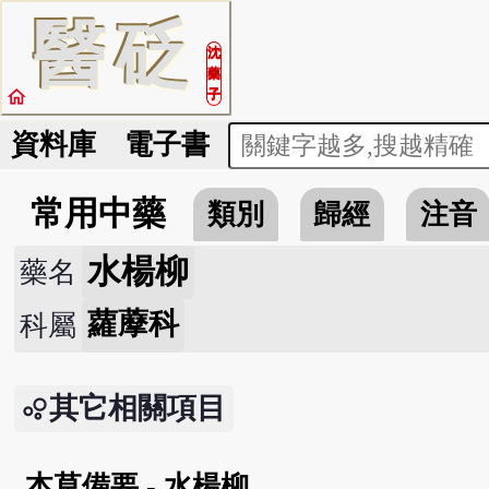
醫
砭
沈
藥
home
子
資料庫
電子書
常用中藥
類別
歸經
注音
水楊柳
藥名
蘿藦科
科屬
其它相關項目
本草備要 - 水楊柳