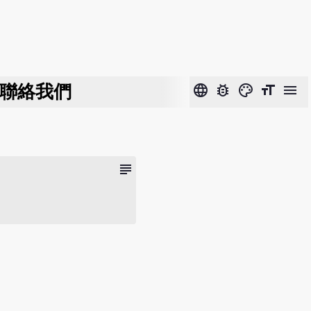
聯絡我們
language
bug_report
color_lens
format_size
menu
subject