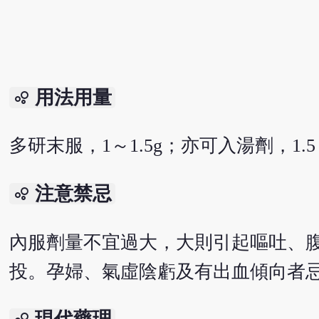
用法用量
bubble_chart
多研末服，1～1.5g；亦可入湯劑，1.
注意禁忌
bubble_chart
內服劑量不宜過大，大則引起嘔吐、
投。孕婦、氣虛陰虧及有出血傾向者