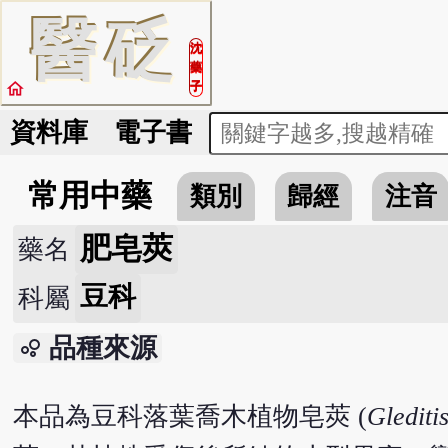
醫
砭
沈
藥
home
子
資料庫
電子書
常用中藥
類別
歸經
注音
肥皂莢
藥名
豆科
科屬
品種來源
bubble_chart
本品為豆科落葉喬木植物皂莢 (
Gleditis