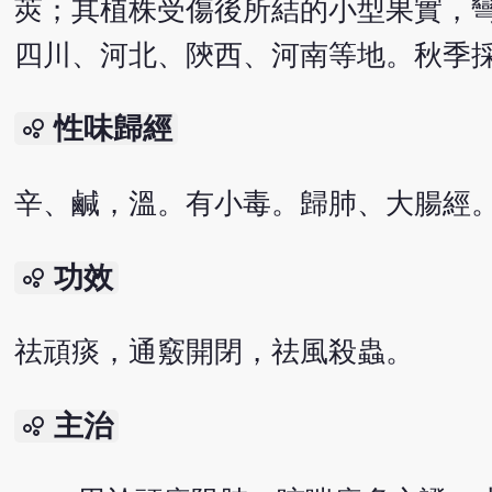
莢；其植株受傷後所結的小型果實，
四川、河北、陝西、河南等地。秋季
性味歸經
bubble_chart
辛、鹹，溫。有小毒。歸肺、大腸經
功效
bubble_chart
祛頑痰，通竅開閉，祛風殺蟲。
主治
bubble_chart