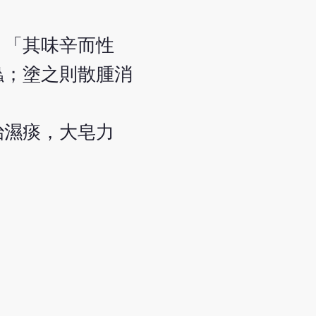
」「其味辛而性
蟲；塗之則散腫消
治濕痰，大皂力