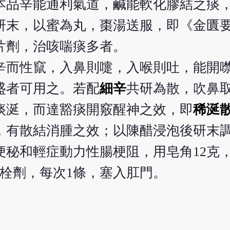
本品辛能通利氣道，鹹能軟化膠結之痰
研末，以蜜為丸，棗湯送服，即《金匱
片劑，治咳喘痰多者。
辛而性竄，入鼻則嚏，入喉則吐，能開
盛者可用之。若配
細辛
共研為散，吹鼻
痰涎，而達豁痰開竅醒神之效，即
稀涎
，有散結消腫之效；以陳醋浸泡後研末
秘和輕症動力性腸梗阻，用皂角12克
成栓劑，每次1條，塞入肛門。