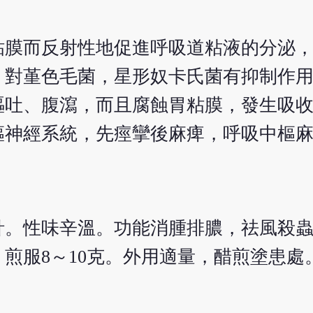
粘膜而反射性地促進呼吸道粘液的分泌
；對堇色毛菌，星形奴卡氏菌有抑制作
嘔吐、腹瀉，而且腐蝕胃粘膜，發生吸
樞神經系統，先痙攣後麻痺，呼吸中樞
針。性味辛溫。功能消腫排膿，祛風殺
煎服8～10克。外用適量，醋煎塗患處