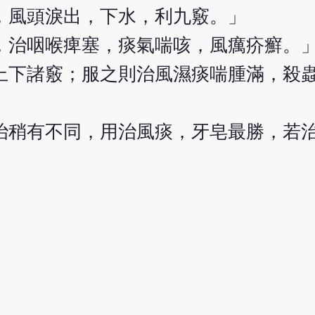
，風頭淚出，下水，利九竅。」
，治咽喉痺塞，痰氣喘咳，風癘疥癬。
上下諸竅；服之則治風濕痰喘腫滿，殺
治稍有不同，用治風痰，牙皂最勝，若