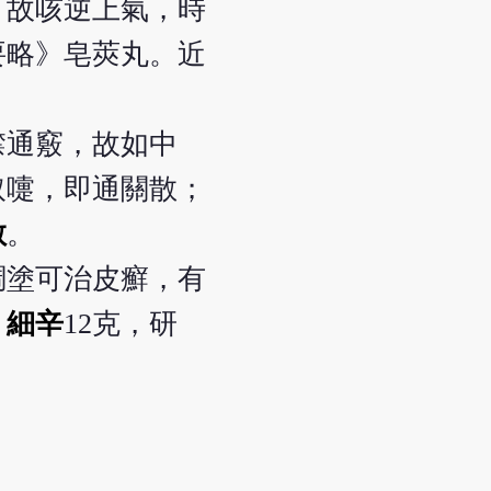
，故咳逆上氣，時
要略》皂莢丸。近
噤通竅，故如中
取嚏，即通關散；
散
。
調塗可治皮癬，有
，
細辛
12克，研