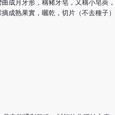
彎曲成月牙形，稱豬牙皂，又稱小皂莢
採摘成熟果實，曬乾，切片（不去種子
。