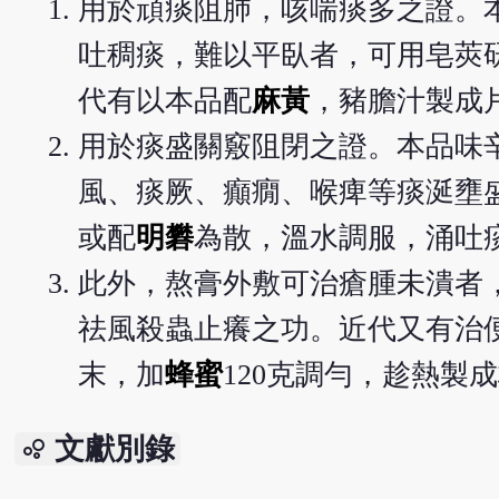
用於頑痰阻肺，咳喘痰多之證。
吐稠痰，難以平臥者，可用皂莢
代有以本品配
麻黃
，豬膽汁製成
用於痰盛關竅阻閉之證。本品味
風、痰厥、癲癇、喉痺等痰涎壅
或配
明礬
為散，溫水調服，涌吐
此外，熬膏外敷可治瘡腫未潰者
祛風殺蟲止癢之功。近代又有治便
末，加
蜂蜜
120克調勻，趁熱製
文獻別錄
bubble_chart