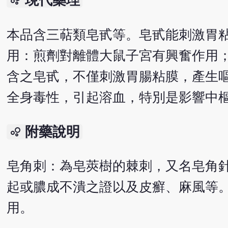
現代藥理
bubble_chart
本品含三萜類皂甙等。皂甙能刺激胃
用：煎劑對離體大鼠子宮有興奮作用
含之皂甙，不僅刺激胃腸粘膜，產生
全身毒性，引起溶血，特別是影響中
附藥說明
bubble_chart
皂角刺：為皂莢樹的棘刺，又名皂角
起或膿成不潰之證以及皮癬、麻風等。
用。