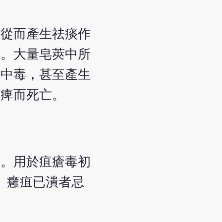
，從而產生祛痰作
用。大量皂莢中所
收中毒，甚至產生
麻痺而死亡。
蟲。用於疽瘡毒初
。癰疽已潰者忌