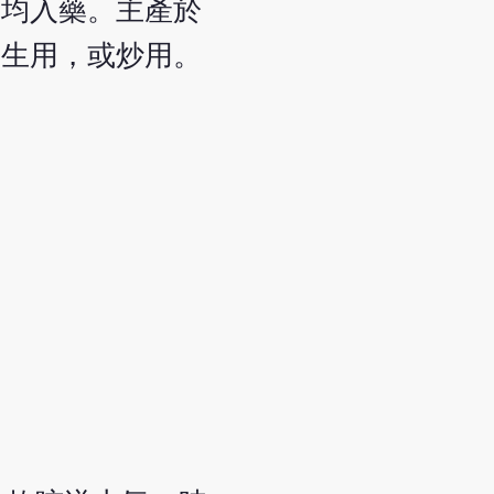
，均入藥。主產於
）生用，或炒用。