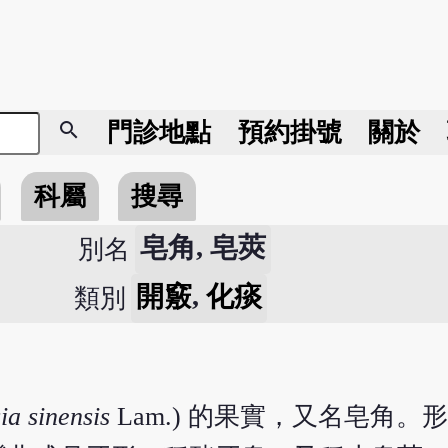
search
門診地點
預約掛號
關於
科屬
搜尋
皂角, 皂莢
別名
開竅
,
化痰
類別
ia sinensis
Lam.) 的果實，又名皂角