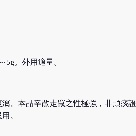
5～5g。外用適量。
腹瀉。本品辛散走竄之性極強，非頑痰
忌用。