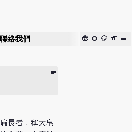
聯絡我們
language
bug_report
color_lens
format_size
menu
subject
。形扁長者，稱大皂