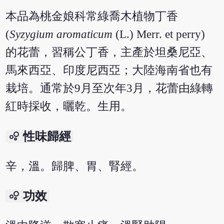
本品為桃金娘科常綠喬木植物丁香
(
Syzygium aromaticum
(L.) Merr. et perry)
的花蕾，習稱公丁香，主產於坦桑尼亞、
馬來西亞、印度尼西亞；大陸海南省也有
栽培。通常於9月至次年3月，花蕾由綠轉
紅時採收，曬乾。生用。
bubble_chart
性味歸經
辛，溫。歸脾、胃、腎經。
bubble_chart
功效