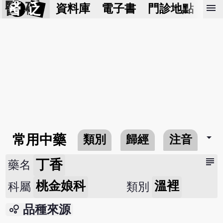
醫 砭
menu
資料庫
電子書
門診地點
預
arrow_drop_down
常用中藥
類別
歸經
注音
subject
丁香
藥名
桃金娘科
溫裡
科屬
類別
bubble_chart
品種來源