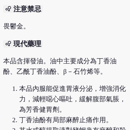
bubble_chart
注意禁忌
畏鬱金。
bubble_chart
現代藥理
本品含揮發油。油中主要成分為丁香油
酚、乙酰丁香油酚、β－石竹烯等。
本品內服能促進胃液分泌，增強消化
力，減輕噁心嘔吐，緩解腹部氣脹，
為芳香健胃劑。
丁香油酚有局部麻醉止痛作用。