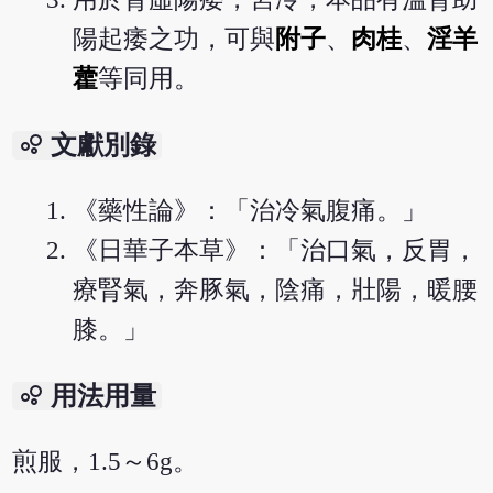
陽起痿之功，可與
附子
、
肉桂
、
淫羊
藿
等同用。
bubble_chart
文獻別錄
《藥性論》：「治冷氣腹痛。」
《日華子本草》：「治口氣，反胃，
療腎氣，奔豚氣，陰痛，壯陽，暖腰
膝。」
bubble_chart
用法用量
煎服，1.5～6g。