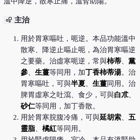
溫中降逆，散寒止痛，溫腎助陽。
bubble_chart
主治
用於胃寒嘔吐，呃逆。本品功能溫中
散寒、降逆止嘔止呃，為治胃寒嘔逆
之要藥。治虛寒呃逆，常與
柿蒂
、
黨
參
、
生薑
等同用，加
丁香柿蒂湯
。治
胃寒嘔吐，可與
半夏
、
生薑
同用。治
脾胃虛寒之吐瀉、食少，可與
白朮
、
砂仁
等同用，加丁香散。
用於胃寒脘腹冷痛，可與
延胡索
、
五
靈脂
、
橘紅
等同用。
用於腎虛陽痿，宮冷，本品有溫腎助