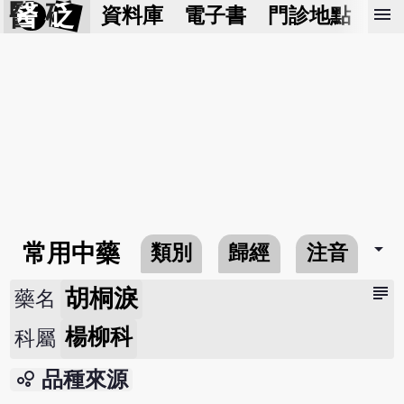
醫 砭
menu
資料庫
電子書
門診地點
預
arrow_drop_down
常用中藥
類別
歸經
注音
subject
胡桐淚
藥名
楊柳科
科屬
bubble_chart
品種來源